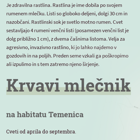
Je zdravilna rastlina. Rastlina je ime dobila po svojem
rumenem mlečku. Listi so globoko deljeni, dolgi 30 cm in
nazobčani. Rastlinski sok je svetlo motno rumen. Cvet
sestavljajo 4 rumeni venčni listi (posamezen venčni list je
dolg približno 1 cm), z dvema čašnima listoma. Velja za
agresivno, invazivno rastlino, ki jo lahko najdemo v
gozdovih in na poljih. Preden seme vzkali ga poškropimo
ali izpulimo in s tem zatremo njeno širjenje.
Krvavi mlečnik
na habitatu Temenica
Cveti od aprila do septembra.