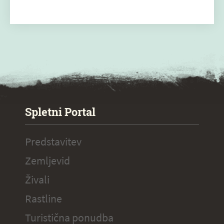
SPECIAL ogr.
Spletni Portal
Predstavitev
Zemljevid
Živali
Rastline
Turistična ponudba