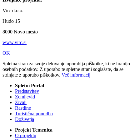
Virc d.o.o.
Hudo 15
8000 Novo mesto
www.virc.si
OK
Spletna stran za svoje delovanje uporablja piškotke, ki ne hranijo
osebnih podatkov. Z uporabo te spletne strani soglašate, da se
strinjate z uporabo piškotkov.
Več informacij
Spletni Portal
Predstavitev
Zemljevid
Živali
Rastline
Turistična ponudba
Doživetja
Projekt Temenica
O projektu