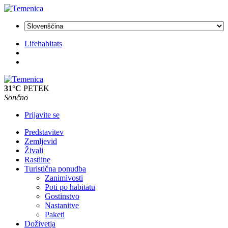
Lifehabitats
31°C
PETEK
Sončno
Prijavite se
Predstavitev
Zemljevid
Živali
Rastline
Turistična ponudba
Zanimivosti
Poti po habitatu
Gostinstvo
Nastanitve
Paketi
Doživetja