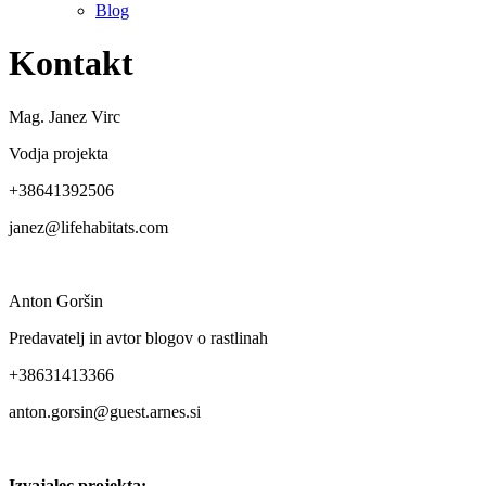
Blog
Kontakt
Mag. Janez Virc
Vodja projekta
+38641392506
janez@lifehabitats.com
Anton Goršin
Predavatelj in avtor blogov o rastlinah
+38631413366
anton.gorsin@guest.arnes.si
Izvajalec projekta: