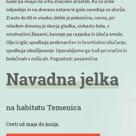
luske pa imajo na vrhu značilen izrastek. Ko so zrele
odpadejo in na drevesu ostane le gola osrednja os storža.
Zraste do 60 m visoko; deblo je pokončno, ravno, pri
mladem drevesu je skorja gladka, sivkasto bela, s
smolnatimi žlezami, kasneje pa razpoka in izloča smolo.
Olje iz iglic spodbuja prekrvavitev in bronhialno izločanje,
spodbuja izkašljevanje. Uporabljamo ga tudi pri vročini in
bolečinah v mišicah. Pogostost: posamična
Navadna jelka
na habitatu Temenica
Cveti od maja do junija.