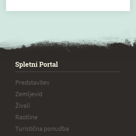
SPECIAL ogr.
Spletni Portal
Predstavitev
Zemljevid
Živali
Rastline
Turistična ponudba