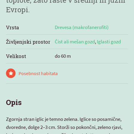
toplote, zato raste v srednji in južni
Evropi.
Vrsta
Drevesa (makrofanerofiti)
Življenjski prostor
Čist ali mešan gozd
,
Iglasti gozd
Velikost
do 60 m
Posebnost habitata
Opis
Zgornja stran iglic je temno zelena. Iglice so posamične,
dvoredne, dolge 2–3 cm. Storži so pokončni, zeleno rjavi,