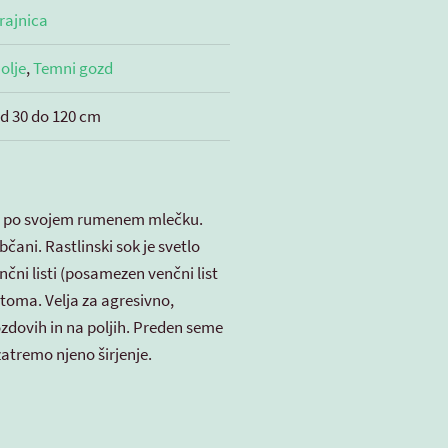
rajnica
olje
,
Temni gozd
d 30 do 120 cm
ila po svojem rumenem mlečku.
bčani. Rastlinski sok je svetlo
čni listi (posamezen venčni list
stoma. Velja za agresivno,
ozdovih in na poljih. Preden seme
zatremo njeno širjenje.