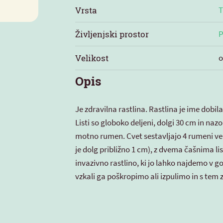
Vrsta
T
Življenjski prostor
P
Velikost
o
Opis
Je zdravilna rastlina. Rastlina je ime dob
Listi so globoko deljeni, dolgi 30 cm in nazo
motno rumen. Cvet sestavljajo 4 rumeni ven
je dolg približno 1 cm), z dvema čašnima li
invazivno rastlino, ki jo lahko najdemo v g
vzkali ga poškropimo ali izpulimo in s tem 