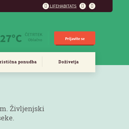
LIFEHABITATS
27°C
ČETRTEK
Prijavite se
Oblačno
ristična ponudba
Doživetja
cm. Življenjski
seke.