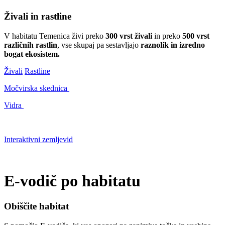
Živali in rastline
V habitatu Temenica živi preko
300 vrst živali
in preko
500 vrst
različnih rastlin
, vse skupaj pa sestavljajo
raznolik in izredno
bogat ekosistem.
Živali
Rastline
Močvirska skednica
Vidra
Interaktivni zemljevid
E-vodič po
habitatu
Obiščite habitat