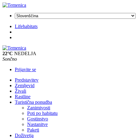
Lifehabitats
22°C
NEDELJA
Sončno
Prijavite se
Predstavitev
Zemljevid
Živali
Rastline
Turistična ponudba
Zanimivosti
Poti po habitatu
Gostinstvo
Nastanitve
Paketi
Doživetja