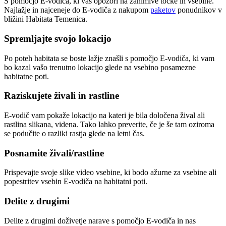
S pomočjo E-vodiča, ki vas opozori na zanimive točke in vsebine.
Najlažje in najceneje do E-vodiča z nakupom
paketov
ponudnikov v
bližini Habitata Temenica.
Spremljajte svojo lokacijo
Po poteh habitata se boste lažje znašli s pomočjo E-vodiča, ki vam
bo kazal vašo trenutno lokacijo glede na vsebino posamezne
habitatne poti.
Raziskujete živali in rastline
E-vodič vam pokaže lokacijo na kateri je bila določena žival ali
rastlina slikana, videna. Tako lahko preverite, če je še tam oziroma
se podučite o razliki rastja glede na letni čas.
Posnamite živali/rastline
Prispevajte svoje slike video vsebine, ki bodo ažurne za vsebine ali
popestritev vsebin E-vodiča na habitatni poti.
Delite z drugimi
Delite z drugimi doživetje narave s pomočjo E-vodiča in nas