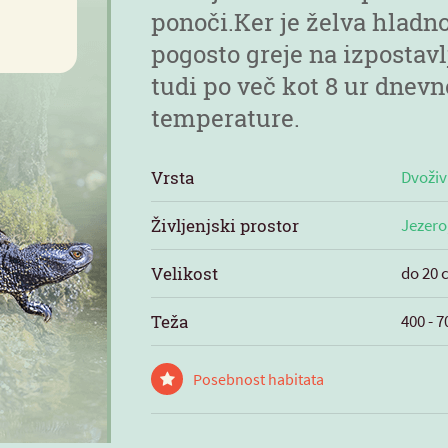
ponoči.Ker je želva hladno
pogosto greje na izpostav
tudi po več kot 8 ur dnevn
temperature.
Vrsta
Dvoži
Življenjski prostor
Jezero
Velikost
do 20 
Teža
400 - 
Posebnost habitata