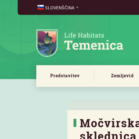
SLOVENŠČINA
Predstavitev
Zemljevid
Močvirsk
sklednica