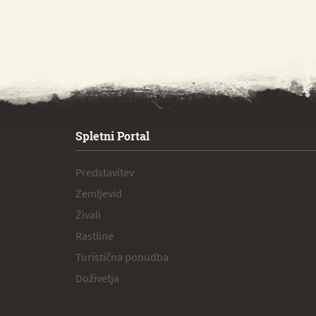
SPECIAL ogr.
Spletni Portal
Predstavitev
Zemljevid
Živali
Rastline
Turistična ponudba
Doživetja