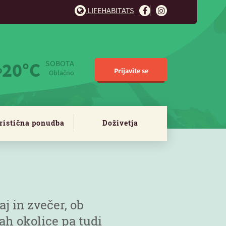
LIFEHABITATS
20°C
SOBOTA
Prijavite se
Oblačno
ristična ponudba
Doživetja
j in zvečer, ob
ah okolice pa tudi