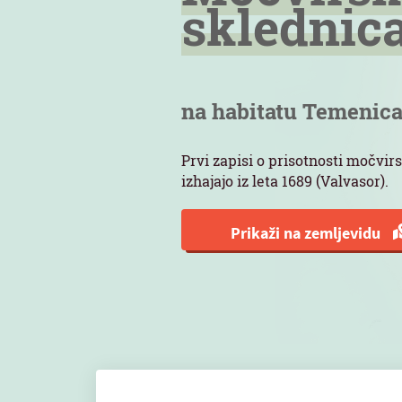
sklednic
na habitatu Temenic
Prvi zapisi o prisotnosti močvi
izhajajo iz leta 1689 (Valvasor).
Prikaži na zemljevidu