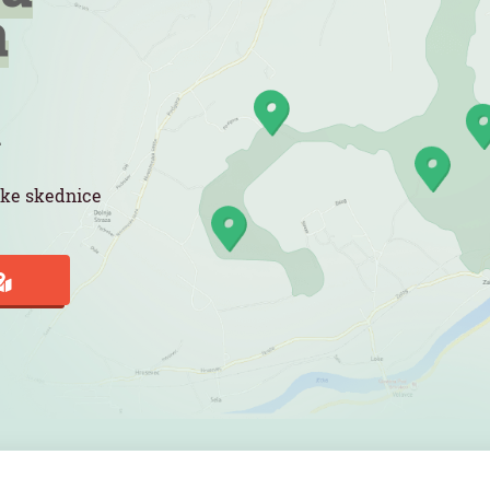
a
a
rske skednice