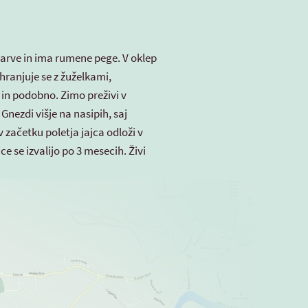
barve in ima rumene pege. V oklep
ehranjuje se z žuželkami,
i in podobno. Zimo preživi v
 Gnezdi višje na nasipih, saj
 začetku poletja jajca odloži v
ce se izvalijo po 3 mesecih. Živi