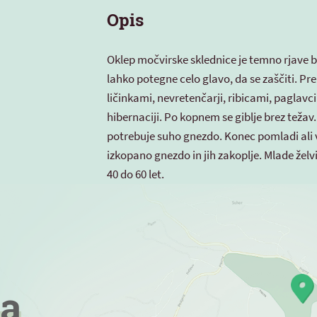
Opis
Oklep močvirske sklednice je temno rjave 
lahko potegne celo glavo, da se zaščiti. Pr
ličinkami, nevretenčarji, ribicami, paglavc
hibernaciji. Po kopnem se giblje brez težav.
potrebuje suho gnezdo. Konec pomladi ali v
izkopano gnezdo in jih zakoplje. Mlade želvi
40 do 60 let.
a