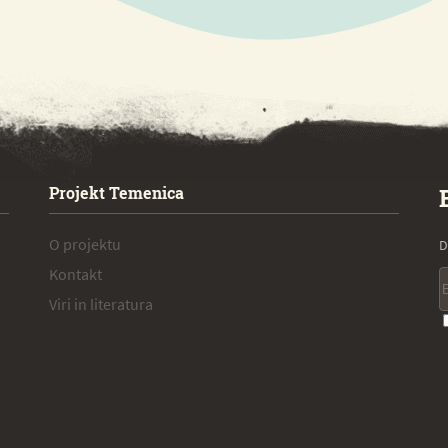
Projekt Temenica
O projektu
D
Kontakt
Viri in literatura