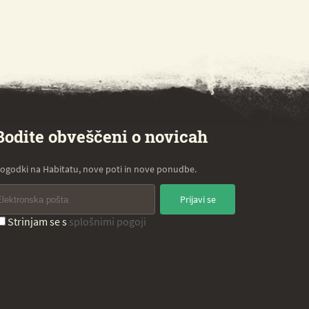
Bodite obveščeni o novicah
ogodki na Habitatu, nove poti in nove ponudbe.
Prijavi se
Strinjam se s
splošnimi pogoji