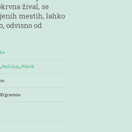
krvna žival, se
ljenih mestih, lahko
o, odvisno od
vka
,
Močvirje
,
Ribnik
cm
700 gramov