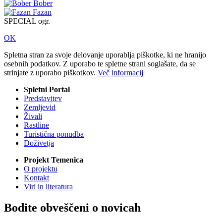
Bober
Fazan
SPECIAL ogr.
OK
Spletna stran za svoje delovanje uporablja piškotke, ki ne hranijo
osebnih podatkov. Z uporabo te spletne strani soglašate, da se
strinjate z uporabo piškotkov.
Več informacij
Spletni Portal
Predstavitev
Zemljevid
Živali
Rastline
Turistična ponudba
Doživetja
Projekt Temenica
O projektu
Kontakt
Viri in literatura
Bodite obveščeni o novicah