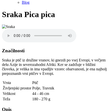
Blog
Sraka
Pica pica
Značilnosti
Sraka je ptič iz družine vranov, ki gnezdi po vsej Evropi, v večjem
delu Azije in severozahodni Afriki. Ker se zadržuje v bližini
človeka, je velika in ima vpadljiv vzorec obarvanosti, je ena najbolj
prepoznanih vrst ptičev v Evropi.
Vrsta
Ptič
Življenjski prostor
Polje
,
Travnik
Velikost
44 - 46 cm
Teža
180 - 270 g
Opis