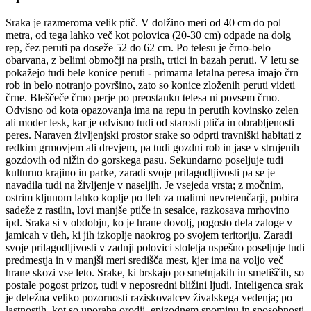
Sraka je razmeroma velik ptič. V dolžino meri od 40 cm do pol
metra, od tega lahko več kot polovica (20-30 cm) odpade na dolg
rep, čez peruti pa doseže 52 do 62 cm. Po telesu je črno-belo
obarvana, z belimi območji na prsih, trtici in bazah peruti. V letu se
pokažejo tudi bele konice peruti - primarna letalna peresa imajo črn
rob in belo notranjo površino, zato so konice zloženih peruti videti
črne. Bleščeče črno perje po preostanku telesa ni povsem črno.
Odvisno od kota opazovanja ima na repu in perutih kovinsko zelen
ali moder lesk, kar je odvisno tudi od starosti ptiča in obrabljenosti
peres. Naraven življenjski prostor srake so odprti travniški habitati z
redkim grmovjem ali drevjem, pa tudi gozdni rob in jase v strnjenih
gozdovih od nižin do gorskega pasu. Sekundarno poseljuje tudi
kulturno krajino in parke, zaradi svoje prilagodljivosti pa se je
navadila tudi na življenje v naseljih. Je vsejeda vrsta; z močnim,
ostrim kljunom lahko koplje po tleh za malimi nevretenčarji, pobira
sadeže z rastlin, lovi manjše ptiče in sesalce, razkosava mrhovino
ipd. Sraka si v obdobju, ko je hrane dovolj, pogosto dela zaloge v
jamicah v tleh, ki jih izkoplje naokrog po svojem teritoriju. Zaradi
svoje prilagodljivosti v zadnji polovici stoletja uspešno poseljuje tudi
predmestja in v manjši meri središča mest, kjer ima na voljo več
hrane skozi vse leto. Srake, ki brskajo po smetnjakih in smetiščih, so
postale pogost prizor, tudi v neposredni bližini ljudi. Inteligenca srak
je deležna veliko pozornosti raziskovalcev živalskega vedenja; po
lastnostih, kot so uporaba orodij, epizodnem spominu in sposobnosti