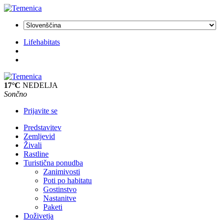
Lifehabitats
17°C
NEDELJA
Sončno
Prijavite se
Predstavitev
Zemljevid
Živali
Rastline
Turistična ponudba
Zanimivosti
Poti po habitatu
Gostinstvo
Nastanitve
Paketi
Doživetja