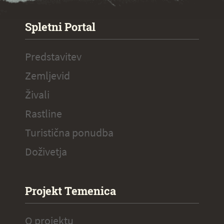
SPECIAL ogr.
Spletni Portal
Predstavitev
Zemljevid
Živali
Rastline
Turistična ponudba
Doživetja
Projekt Temenica
O projektu