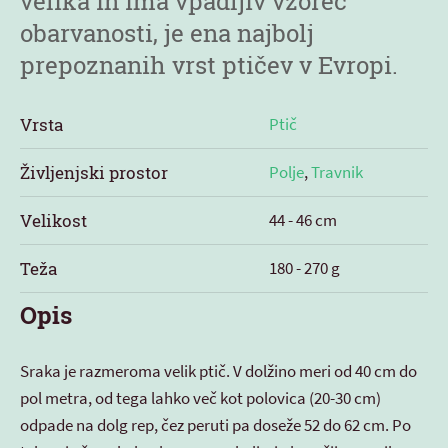
velika in ima vpadljiv vzorec
obarvanosti, je ena najbolj
prepoznanih vrst ptičev v Evropi.
Vrsta
Ptič
Življenjski prostor
Polje
,
Travnik
Velikost
44 - 46 cm
Teža
180 - 270 g
Opis
Sraka je razmeroma velik ptič. V dolžino meri od 40 cm do
pol metra, od tega lahko več kot polovica (20-30 cm)
odpade na dolg rep, čez peruti pa doseže 52 do 62 cm. Po