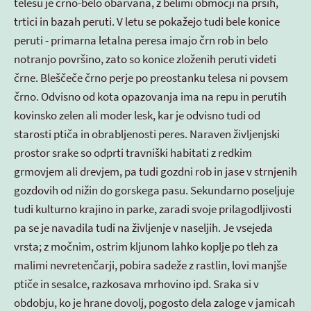
telesu je črno-belo obarvana, z belimi območji na prsih,
trtici in bazah peruti. V letu se pokažejo tudi bele konice
peruti - primarna letalna peresa imajo črn rob in belo
notranjo površino, zato so konice zloženih peruti videti
črne. Bleščeče črno perje po preostanku telesa ni povsem
črno. Odvisno od kota opazovanja ima na repu in perutih
kovinsko zelen ali moder lesk, kar je odvisno tudi od
starosti ptiča in obrabljenosti peres. Naraven življenjski
prostor srake so odprti travniški habitati z redkim
grmovjem ali drevjem, pa tudi gozdni rob in jase v strnjenih
gozdovih od nižin do gorskega pasu. Sekundarno poseljuje
tudi kulturno krajino in parke, zaradi svoje prilagodljivosti
pa se je navadila tudi na življenje v naseljih. Je vsejeda
vrsta; z močnim, ostrim kljunom lahko koplje po tleh za
malimi nevretenčarji, pobira sadeže z rastlin, lovi manjše
ptiče in sesalce, razkosava mrhovino ipd. Sraka si v
obdobju, ko je hrane dovolj, pogosto dela zaloge v jamicah