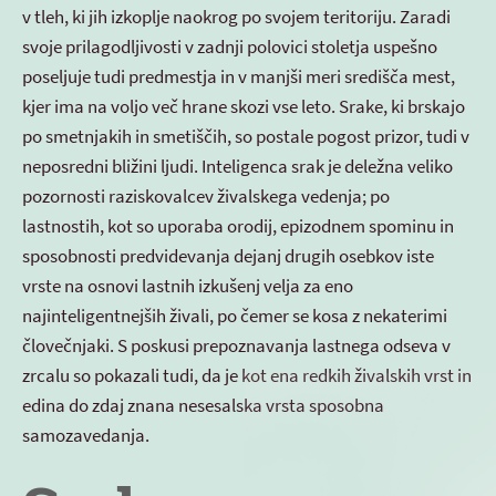
v tleh, ki jih izkoplje naokrog po svojem teritoriju. Zaradi
svoje prilagodljivosti v zadnji polovici stoletja uspešno
poseljuje tudi predmestja in v manjši meri središča mest,
kjer ima na voljo več hrane skozi vse leto. Srake, ki brskajo
po smetnjakih in smetiščih, so postale pogost prizor, tudi v
neposredni bližini ljudi. Inteligenca srak je deležna veliko
pozornosti raziskovalcev živalskega vedenja; po
lastnostih, kot so uporaba orodij, epizodnem spominu in
sposobnosti predvidevanja dejanj drugih osebkov iste
vrste na osnovi lastnih izkušenj velja za eno
najinteligentnejših živali, po čemer se kosa z nekaterimi
človečnjaki. S poskusi prepoznavanja lastnega odseva v
zrcalu so pokazali tudi, da je kot ena redkih živalskih vrst in
edina do zdaj znana nesesalska vrsta sposobna
samozavedanja.