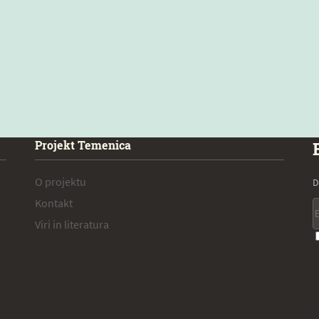
Projekt Temenica
O projektu
D
Kontakt
Viri in literatura