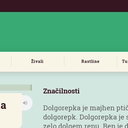
Živali
Rastline
Tu
Značilnosti
ka
Dolgorepka je majhen ptič
dolgorepk. Dolgorepka je 
zelo dolgem repu. Rep je d