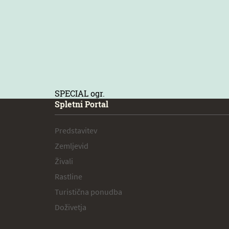
SPECIAL ogr.
Spletni Portal
Predstavitev
Zemljevid
Živali
Rastline
Turistična ponudba
Doživetja