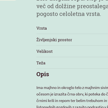
več od dolžine preostalega 
pogosto celoletna vrsta.
Vrsta
Življenjski prostor
Velikost
Teža
Opis
Ima majhno in okroglo telo z majhnim sivi
očesom je izrazita črna obrv, ki poteka do 
črnimi krili in repom ter belim trebuhom in
listopadnih gozdovih z razvito podrastjo v 