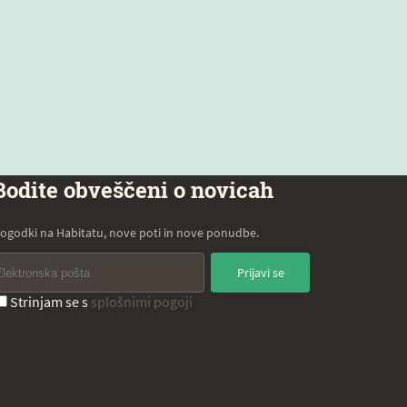
Bodite obveščeni o novicah
ogodki na Habitatu, nove poti in nove ponudbe.
Prijavi se
Strinjam se s
splošnimi pogoji