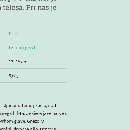
telesa. Pri nas je
Ptič
Listnati gozd
13 -15 cm
8,6 g
m kljunom. Teme je belo, nad
črnega hrbta. Je sivo-rjave barve s
 vrhom glave. Gnezdi v
krošnji drevesa ali v grmovju.