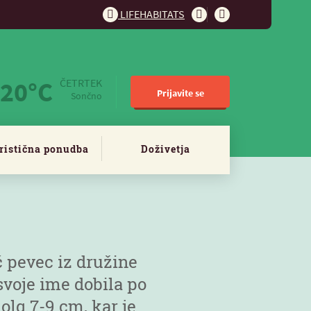
LIFEHABITATS
20°C
ČETRTEK
Prijavite se
Sončno
ristična ponudba
Doživetja
 pevec iz družine
svoje ime dobila po
olg 7-9 cm, kar je