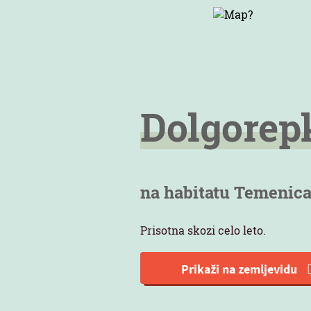
Dolgorep
na habitatu Temenic
Prisotna skozi celo leto.
Prikaži na zemljevidu