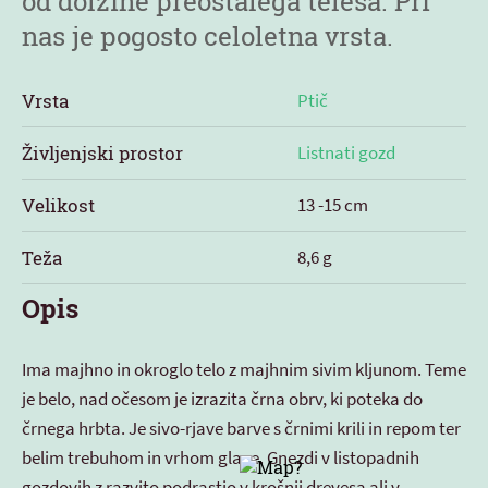
od dolžine preostalega telesa. Pri
nas je pogosto celoletna vrsta.
Vrsta
Ptič
Življenjski prostor
Listnati gozd
Velikost
13 -15 cm
Teža
8,6 g
Opis
Ima majhno in okroglo telo z majhnim sivim kljunom. Teme
je belo, nad očesom je izrazita črna obrv, ki poteka do
črnega hrbta. Je sivo-rjave barve s črnimi krili in repom ter
belim trebuhom in vrhom glave. Gnezdi v listopadnih
gozdovih z razvito podrastjo v krošnji drevesa ali v