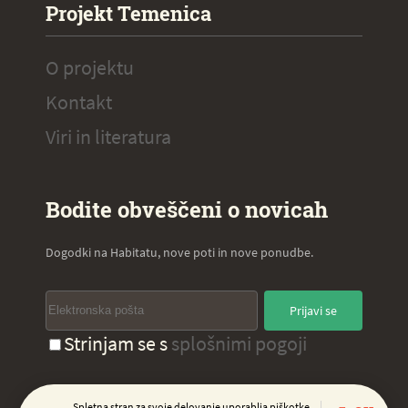
Projekt Temenica
O projektu
Kontakt
Viri in literatura
Bodite obveščeni o novicah
Dogodki na Habitatu, nove poti in nove ponudbe.
Prijavi se
Strinjam se s
splošnimi pogoji
Spletna stran za svoje delovanje uporablja piškotke,