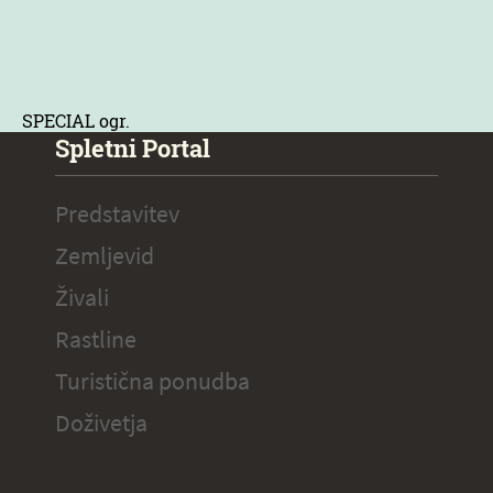
SPECIAL ogr.
Spletni Portal
Predstavitev
Zemljevid
Živali
Rastline
Turistična ponudba
Doživetja