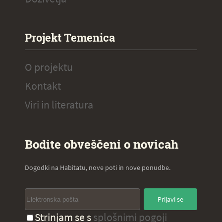
Projekt Temenica
O projektu
Kontakt
Viri in literatura
Bodite obveščeni o novicah
Dogodki na Habitatu, nove poti in nove ponudbe.
Prijavi se
Strinjam se s
splošnimi pogoji