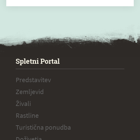
SPECIAL ogr.
Spletni Portal
Predstavitev
Zemljevid
Živali
Rastline
Turistična ponudba
Doživetja