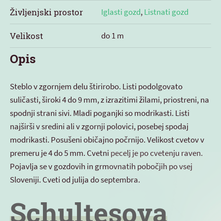
Življenjski prostor
Iglasti gozd
,
Listnati gozd
Velikost
do 1 m
Opis
Steblo v zgornjem delu štirirobo. Listi podolgovato
suličasti, široki 4 do 9 mm, z izrazitimi žilami, priostreni, na
spodnji strani sivi. Mladi poganjki so modrikasti. Listi
najširši v sredini ali v zgornji polovici, posebej spodaj
modrikasti. Posušeni običajno počrnijo. Velikost cvetov v
premeru je 4 do 5 mm. Cvetni pecelj je po cvetenju raven.
Pojavlja se v gozdovih in grmovnatih pobočjih po vsej
Sloveniji. Cveti od julija do septembra.
Schultesova