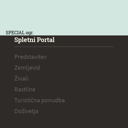
SPECIAL ogr.
Spletni Portal
Predstavitev
Zemljevid
Živali
Rastline
Turistična ponudba
Doživetja