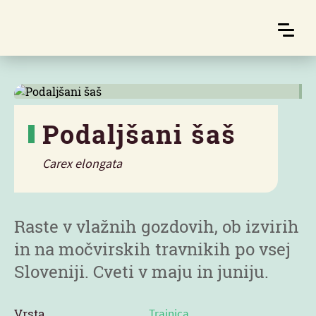
Podaljšani šaš
Carex elongata
Značilnosti
Raste v vlažnih gozdovih, ob izvirih
in na močvirskih travnikih po vsej
Sloveniji. Cveti v maju in juniju.
Vrsta
Trajnica