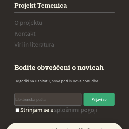
Projekt Temenica
O projektu
Kontakt
Viri in literatura
Bodite obveščeni o novicah
Dogodki na Habitatu, nove poti in nove ponudbe.
Prijavi se
Strinjam se s
splošnimi pogoji