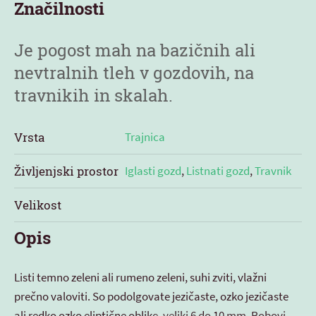
Značilnosti
Je pogost mah na bazičnih ali
nevtralnih tleh v gozdovih, na
travnikih in skalah.
Vrsta
Trajnica
Življenjski prostor
Iglasti gozd
,
Listnati gozd
,
Travnik
Velikost
Opis
Listi temno zeleni ali rumeno zeleni, suhi zviti, vlažni
prečno valoviti. So podolgovate jezičaste, ozko jezičaste
ali redko ozko eliptične oblike, veliki 6 do 10 mm. Robovi