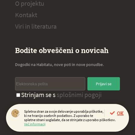
O projektu
Kontakt
Viri in literatura
Bodite obveščeni o novicah
Dogodki na Habitatu, nove poti in nove ponudbe.
Prijavi se
Strinjam se s
splošnimi pogoji
Spletna stran za svoje delovanje uporablja piškotke,
OK
ki ne hranijo osebnih podatkov. Z uporabo te
Copyright 2020, Virc d.o.o.
spletne strani soglašate, da se strinjate z uporabo piškotkov.
Več informacij
Splošni pogoji
Piškotki