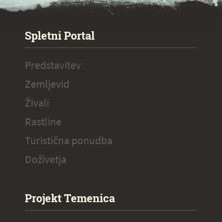
SPECIAL ogr.
Spletni Portal
Predstavitev
Zemljevid
Živali
Rastline
Turistična ponudba
Doživetja
Projekt Temenica