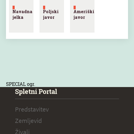
Navadna
Poljski
Ameriški
jelka
javor
javor
SPECIAL ogr.
Spletni Portal
Predstavitev
Zemljevid
Živali