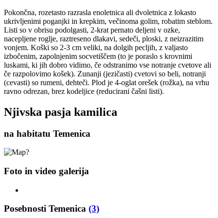
Pokončna, rozetasto razrasla enoletnica ali dvoletnica z lokasto
ukrivljenimi poganjki in krepkim, večinoma golim, robatim steblom.
Listi so v obrisu podolgasti, 2-krat pernato deljeni v ozke,
nacepljene roglje, raztreseno dlakavi, sedeči, ploski, z neizrazitim
vonjem. Koški so 2-3 cm veliki, na dolgih pecljih, z valjasto
izbočenim, zapolnjenim socvetiščem (to je poraslo s krovnimi
luskami, ki jih dobro vidimo, če odstranimo vse notranje cvetove ali
če razpolovimo košek). Zunanji (jezičasti) cvetovi so beli, notranji
(cevasti) so rumeni, dehteči. Plod je 4-oglat orešek (rožka), na vrhu
ravno odrezan, brez kodeljice (reducirani čašni listi).
Njivska pasja kamilica
na habitatu Temenica
Foto in video galerija
Posebnosti Temenica
(3)