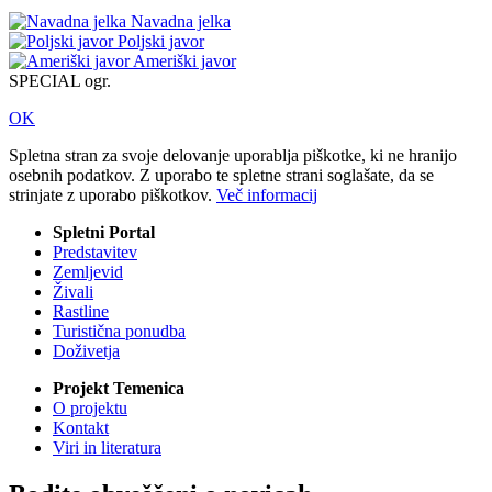
Navadna jelka
Poljski javor
Ameriški javor
SPECIAL ogr.
OK
Spletna stran za svoje delovanje uporablja piškotke, ki ne hranijo
osebnih podatkov. Z uporabo te spletne strani soglašate, da se
strinjate z uporabo piškotkov.
Več informacij
Spletni Portal
Predstavitev
Zemljevid
Živali
Rastline
Turistična ponudba
Doživetja
Projekt Temenica
O projektu
Kontakt
Viri in literatura