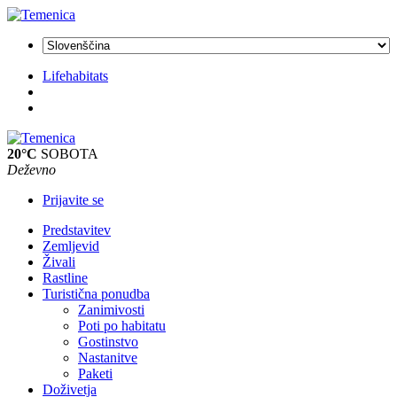
Lifehabitats
20°C
SOBOTA
Deževno
Prijavite se
Predstavitev
Zemljevid
Živali
Rastline
Turistična ponudba
Zanimivosti
Poti po habitatu
Gostinstvo
Nastanitve
Paketi
Doživetja