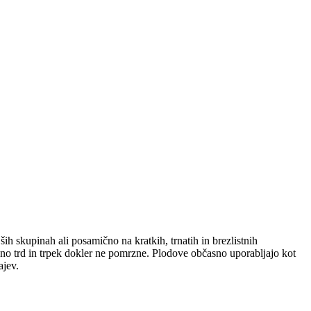
jših skupinah ali posamično na kratkih, trnatih in brezlistnih
dno trd in trpek dokler ne pomrzne. Plodove občasno uporabljajo kot
ajev.