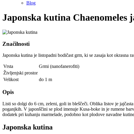
Blog
Japonska kutina
Chaenomeles j
Značilnosti
Japonska kutina je listopadni bodičast grm, ki se zasaja kot okrasna r
Vrsta
Grmi (nanofanerofiti)
Življenjski prostor
Velikost
do 1 m
Opis
Listi so dolgi do 6 cm, zeleni, goli in bleščeči. Oblika listov je jajčas
poganjkih. V japonščini se plod imenuje Kusa-boke in je rumene barve
dodatek pri kuhanju marmelade, podobno kot plodove navadne kutine. 
Japonska kutina