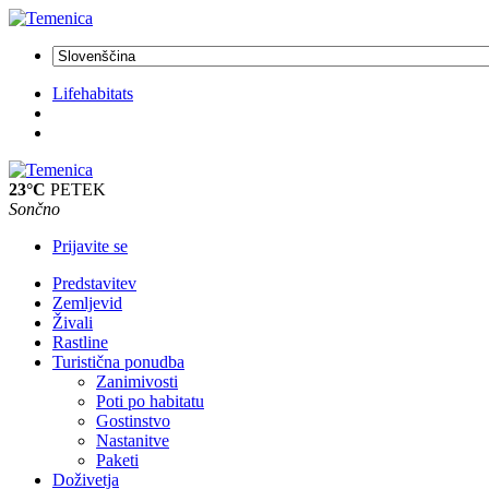
Lifehabitats
23°C
PETEK
Sončno
Prijavite se
Predstavitev
Zemljevid
Živali
Rastline
Turistična ponudba
Zanimivosti
Poti po habitatu
Gostinstvo
Nastanitve
Paketi
Doživetja