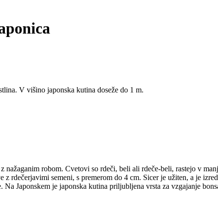
aponica
astlina. V višino japonska kutina doseže do 1 m.
ta z nažaganim robom. Cvetovi so rdeči, beli ali rdeče-beli, rastejo v man
 z rdečerjavimi semeni, s premerom do 4 cm. Sicer je užiten, a je izre
Na Japonskem je japonska kutina priljubljena vrsta za vzgajanje bons