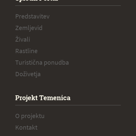
Predstavitev
Zemljevid
Živali
Rastline
Turistična ponudba
Doživetja
Projekt Temenica
O projektu
Kontakt