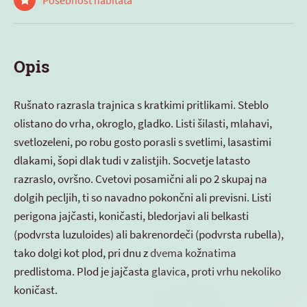
Posebnost habitata
Opis
Rušnato razrasla trajnica s kratkimi pritlikami. Steblo
olistano do vrha, okroglo, gladko. Listi šilasti, mlahavi,
svetlozeleni, po robu gosto porasli s svetlimi, lasastimi
dlakami, šopi dlak tudi v zalistjih. Socvetje latasto
razraslo, ovršno. Cvetovi posamični ali po 2 skupaj na
dolgih pecljih, ti so navadno pokončni ali previsni. Listi
perigona jajčasti, koničasti, bledorjavi ali belkasti
(podvrsta luzuloides) ali bakrenordeči (podvrsta rubella),
tako dolgi kot plod, pri dnu z dvema kožnatima
predlistoma. Plod je jajčasta glavica, proti vrhu nekoliko
koničast.