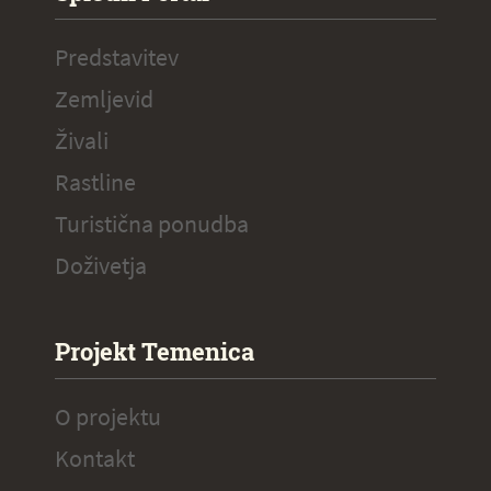
Predstavitev
Zemljevid
Živali
Rastline
Turistična ponudba
Doživetja
Projekt Temenica
O projektu
Kontakt