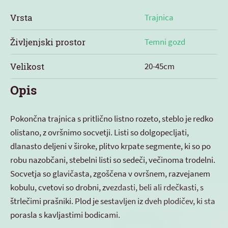
Vrsta
Trajnica
Življenjski prostor
Temni gozd
Velikost
20-45cm
Opis
Pokončna trajnica s pritlično listno rozeto, steblo je redko
olistano, z ovršnimo socvetji. Listi so dolgopecljati,
dlanasto deljeni v široke, plitvo krpate segmente, ki so po
robu nazobčani, stebelni listi so sedeči, večinoma trodelni.
Socvetja so glavičasta, zgoščena v ovršnem, razvejanem
kobulu, cvetovi so drobni, zvezdasti, beli ali rdečkasti, s
štrlečimi prašniki. Plod je sestavljen iz dveh plodičev, ki sta
porasla s kavljastimi bodicami.