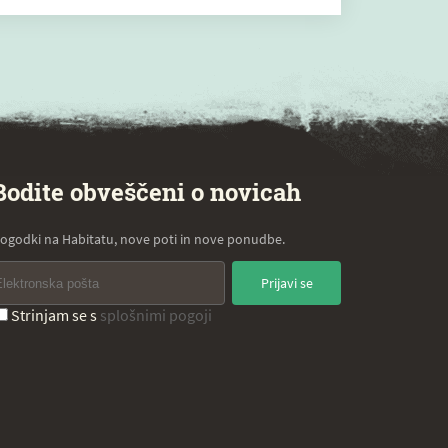
Bodite obveščeni o novicah
ogodki na Habitatu, nove poti in nove ponudbe.
Prijavi se
Strinjam se s
splošnimi pogoji