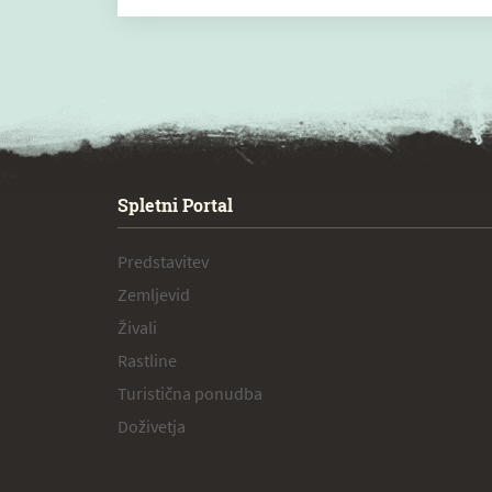
SPECIAL ogr.
Spletni Portal
Predstavitev
Zemljevid
Živali
Rastline
Turistična ponudba
Doživetja