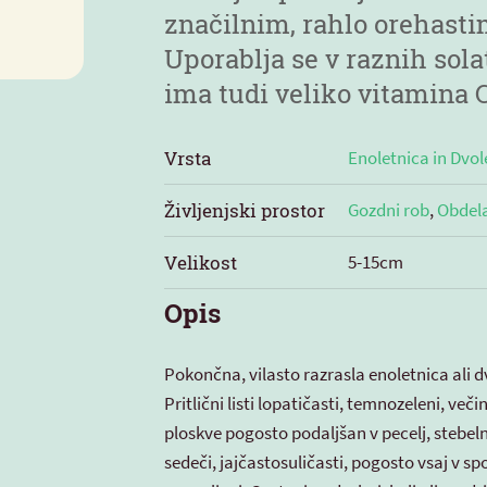
značilnim, rahlo orehast
Uporablja se v raznih sol
ima tudi veliko vitamina C
Vrsta
Enoletnica in Dvol
Življenjski prostor
Gozdni rob
,
Obdel
Velikost
5-15cm
Opis
Pokončna, vilasto razrasla enoletnica ali dv
Pritlični listi lopatičasti, temnozeleni, več
ploskve pogosto podaljšan v pecelj, stebeln
sedeči, jajčastosuličasti, pogosto vsaj v s