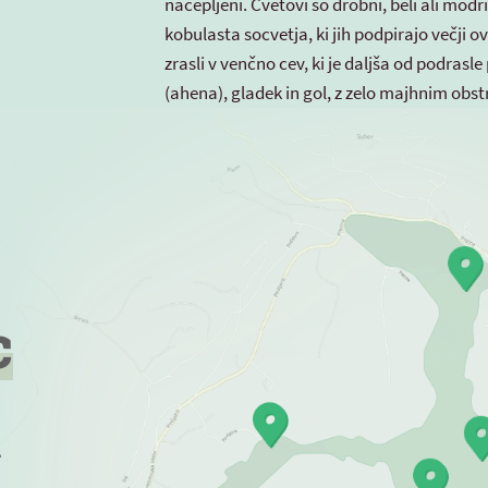
nacepljeni. Cvetovi so drobni, beli ali modr
kobulasta socvetja, ki jih podpirajo večji ovr
zrasli v venčno cev, ki je daljša od podrasle
(ahena), gladek in gol, z zelo majhnim ob
c
a