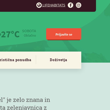
LIFEHABITATS
27°C
SOBOTA
Prijavite se
Oblačno
ristična ponudba
Doživetja
l" je zelo znana in
ata zelenjavnica z