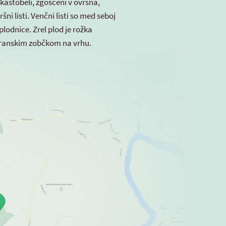
ikastobeli, zgoščeni v ovršna,
šni listi. Venčni listi so med seboj
 plodnice. Zrel plod je rožka
stranskim zobčkom na vrhu.