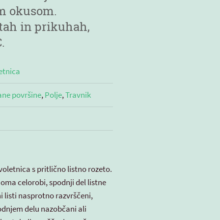
im okusom.
atah in prikuhah,
.
etnica
ane površine
,
Polje
,
Travnik
oletnica s pritlično listno rozeto.
inoma celorobi, spodnji del listne
i listi nasprotno razvrščeni,
podnjem delu nazobčani ali