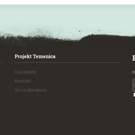
Projekt Temenica
O projektu
D
Kontakt
Viri in literatura