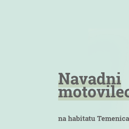
Navadni
motovile
na habitatu Temenic