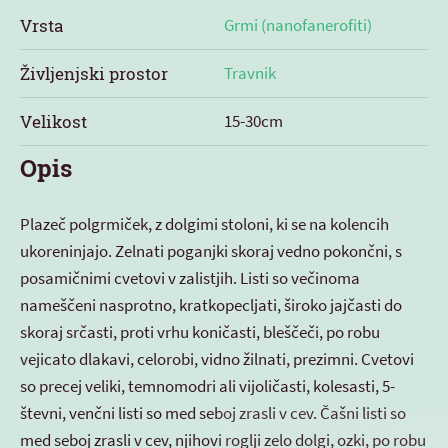
Vrsta
Grmi (nanofanerofiti)
Življenjski prostor
Travnik
Velikost
15-30cm
Opis
Plazeč polgrmiček, z dolgimi stoloni, ki se na kolencih
ukoreninjajo. Zelnati poganjki skoraj vedno pokončni, s
posamičnimi cvetovi v zalistjih. Listi so večinoma
nameščeni nasprotno, kratkopecljati, široko jajčasti do
skoraj srčasti, proti vrhu koničasti, bleščeči, po robu
vejicato dlakavi, celorobi, vidno žilnati, prezimni. Cvetovi
so precej veliki, temnomodri ali vijoličasti, kolesasti, 5-
števni, venčni listi so med seboj zrasli v cev. Čašni listi so
med seboj zrasli v cev, njihovi roglji zelo dolgi, ozki, po robu