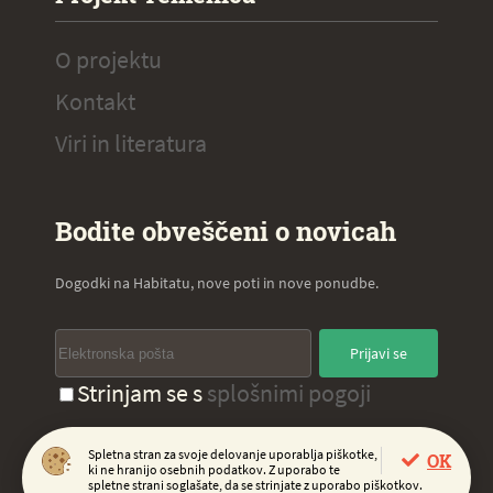
O projektu
Kontakt
Viri in literatura
Bodite obveščeni o novicah
Dogodki na Habitatu, nove poti in nove ponudbe.
Prijavi se
Strinjam se s
splošnimi pogoji
Spletna stran za svoje delovanje uporablja piškotke,
OK
ki ne hranijo osebnih podatkov. Z uporabo te
Copyright 2020, Virc d.o.o.
spletne strani soglašate, da se strinjate z uporabo piškotkov.