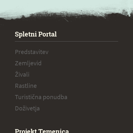
SPECIAL ogr.
Spletni Portal
Predstavitev
Zemljevid
Živali
Rastline
Turistična ponudba
Doživetja
Projekt Temenica