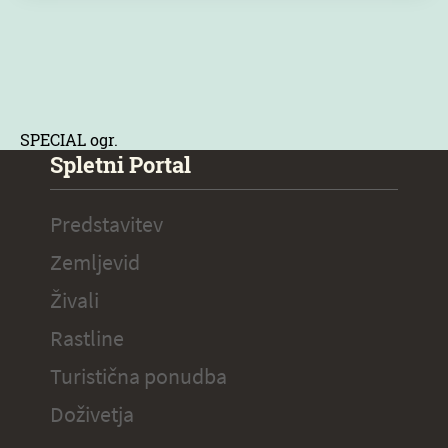
SPECIAL ogr.
Spletni Portal
Predstavitev
Zemljevid
Živali
Rastline
Turistična ponudba
Doživetja