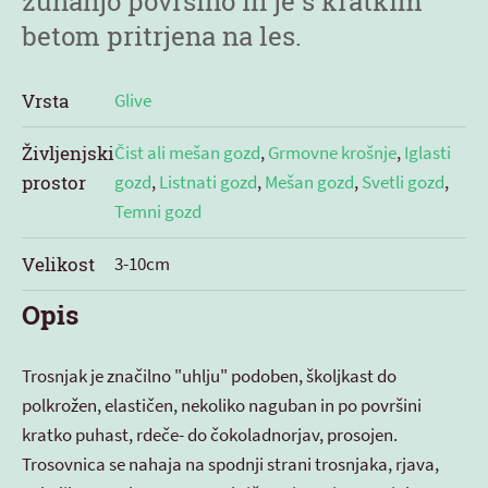
zunanjo površino in je s kratkim
betom pritrjena na les.
Vrsta
Glive
Življenjski
Čist ali mešan gozd
,
Grmovne krošnje
,
Iglasti
prostor
gozd
,
Listnati gozd
,
Mešan gozd
,
Svetli gozd
,
Temni gozd
Velikost
3-10cm
Opis
Trosnjak je značilno "uhlju" podoben, školjkast do
polkrožen, elastičen, nekoliko naguban in po površini
kratko puhast, rdeče- do čokoladnorjav, prosojen.
Trosovnica se nahaja na spodnji strani trosnjaka, rjava,