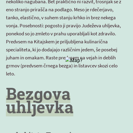
nekoliko nagubana. Bet praktično ni razvit, trosnjak se z
eno stranjo prirašča na podlago. Meso je rdečerjavo,
tanko, elastično, v suhem stanju krhko in brez nekega
vonja. Posebnosti: pogosto ji pravijo Judeževa uhljevka,
ponekod so jo zmleto v prahu uporabljali kot zdravilo.
Predvsem na Kitajskem je priljubljena kulinarična
specialiteta, ki jo dodajajo različnim jedem, še posebej
juham in omakam. Raste predvsem na vejah in deblih
grmov (predvsem črnega bezga) in listavcev skozi celo
leto.
Bezgova
uhljevka