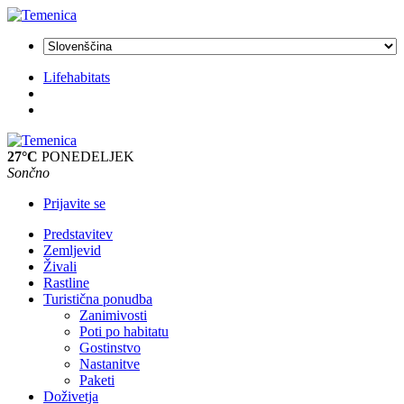
Lifehabitats
27°C
PONEDELJEK
Sončno
Prijavite se
Predstavitev
Zemljevid
Živali
Rastline
Turistična ponudba
Zanimivosti
Poti po habitatu
Gostinstvo
Nastanitve
Paketi
Doživetja