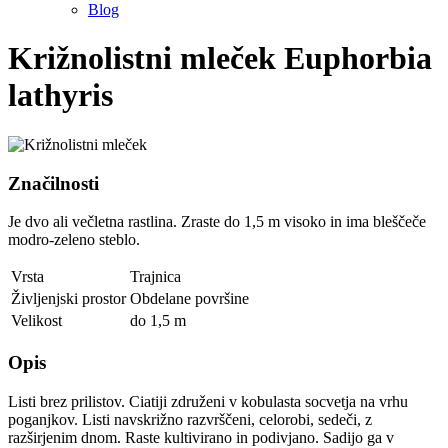
Blog
Križnolistni mleček
Euphorbia
lathyris
Značilnosti
Je dvo ali večletna rastlina. Zraste do 1,5 m visoko in ima bleščeče
modro-zeleno steblo.
Vrsta
Trajnica
Življenjski prostor
Obdelane površine
Velikost
do 1,5 m
Opis
Listi brez prilistov. Ciatiji združeni v kobulasta socvetja na vrhu
poganjkov. Listi navskrižno razvrščeni, celorobi, sedeči, z
razširjenim dnom. Raste kultivirano in podivjano. Sadijo ga v