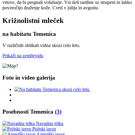
vrtove, da bi pregnali voluharje. Vsi deli rastline so strupeni in lahko
povzročijo draženje kože. Cveti v juliju in avgustu.
Križnolistni mleček
na habitatu Temenica
V različnih oblikah vidna skozi celo leto.
Prikaži na zemljevidu
Foto in video galerija
Posebnosti Temenica
(3)
Navadna jelka
Poljski javor
Ameriški javor