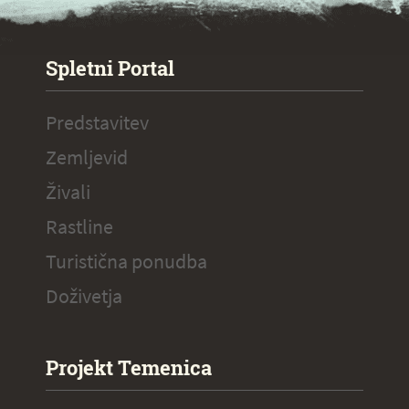
SPECIAL ogr.
Spletni Portal
Predstavitev
Zemljevid
Živali
Rastline
Turistična ponudba
Doživetja
Projekt Temenica