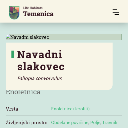
Navadni
slakovec
Značilnosti
Fallopia convolvulus
Enoletnica.
Vrsta
Enoletnice (terofiti)
Življenjski prostor
Obdelane površine
,
Polje
,
Travnik