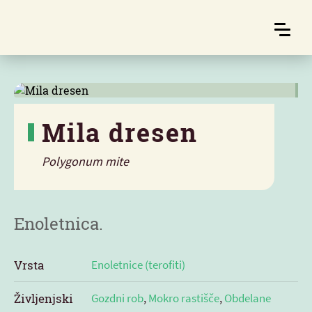
Mila dresen
Polygonum mite
Značilnosti
Enoletnica.
Vrsta
Enoletnice (terofiti)
Življenjski
Gozdni rob
,
Mokro rastišče
,
Obdelane