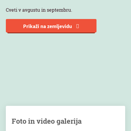
Cveti v avgustu in septembru.
Prikaži na zemljevidu
Foto in video galerija