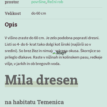
prostor
površine
,
Rečni rob
Velikost
do 60 cm
Opis
V višino zraste do 60 cm. Je zelo podobna poprasti dresni.
Listi so 4- do 6- krat tako dolgi kot široki (najširši so v
sredini). So brez žlez in nimajo ostrega okusa. Škornjice so
prileglo dlakave. Raste v nižinah in kolinskem pasu, redkeje
višje, v jarkih in ob bregovih voda.
Mila dresen
na habitatu Temenica