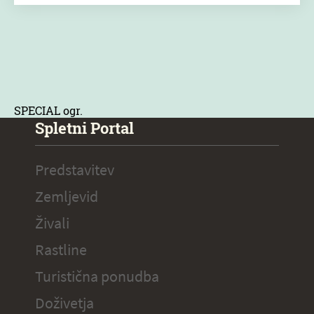
SPECIAL ogr.
Spletni Portal
Predstavitev
Zemljevid
Živali
Rastline
Turistična ponudba
Doživetja