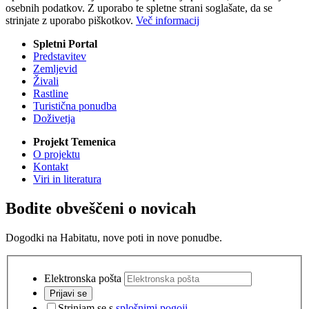
osebnih podatkov. Z uporabo te spletne strani soglašate, da se
strinjate z uporabo piškotkov.
Več informacij
Spletni Portal
Predstavitev
Zemljevid
Živali
Rastline
Turistična ponudba
Doživetja
Projekt Temenica
O projektu
Kontakt
Viri in literatura
Bodite obveščeni o novicah
Dogodki na Habitatu, nove poti in nove ponudbe.
Elektronska pošta
Prijavi se
Strinjam se s
splošnimi pogoji