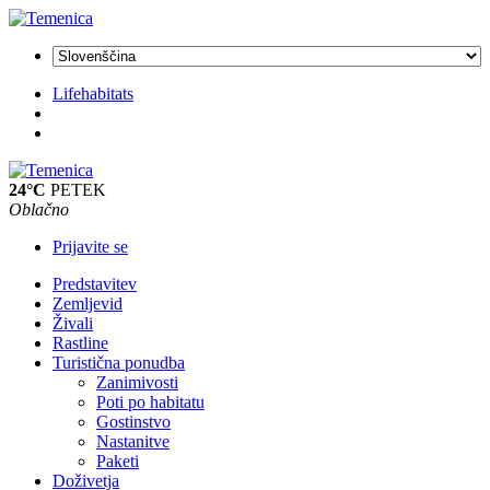
Lifehabitats
24°C
PETEK
Oblačno
Prijavite se
Predstavitev
Zemljevid
Živali
Rastline
Turistična ponudba
Zanimivosti
Poti po habitatu
Gostinstvo
Nastanitve
Paketi
Doživetja