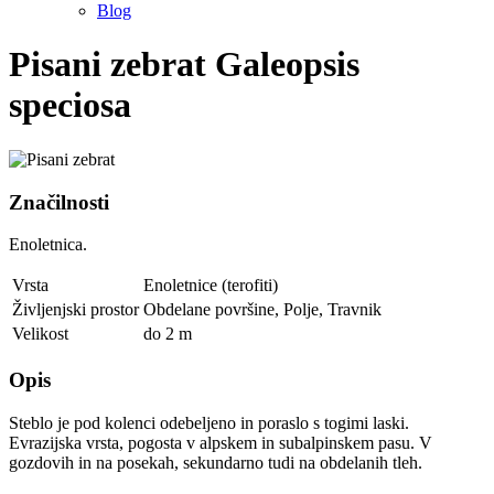
Blog
Pisani zebrat
Galeopsis
speciosa
Značilnosti
Enoletnica.
Vrsta
Enoletnice (terofiti)
Življenjski prostor
Obdelane površine
,
Polje
,
Travnik
Velikost
do 2 m
Opis
Steblo je pod kolenci odebeljeno in poraslo s togimi laski.
Evrazijska vrsta, pogosta v alpskem in subalpinskem pasu. V
gozdovih in na posekah, sekundarno tudi na obdelanih tleh.