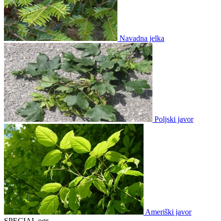
Navadna jelka
Poljski javor
Ameriški javor
SPECIAL ogr.