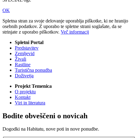
OK
Spletna stran za svoje delovanje uporablja piškotke, ki ne hranijo
osebnih podatkov. Z uporabo te spletne strani soglašate, da se
strinjate z uporabo piškotkov.
Več informacij
Spletni Portal
Predstavitev
Zemljevid
Živali
Rastline
Turistična ponudba
Doživetja
Projekt Temenica
O projektu
Kontakt
Viri in literatura
Bodite obveščeni o novicah
Dogodki na Habitatu, nove poti in nove ponudbe.