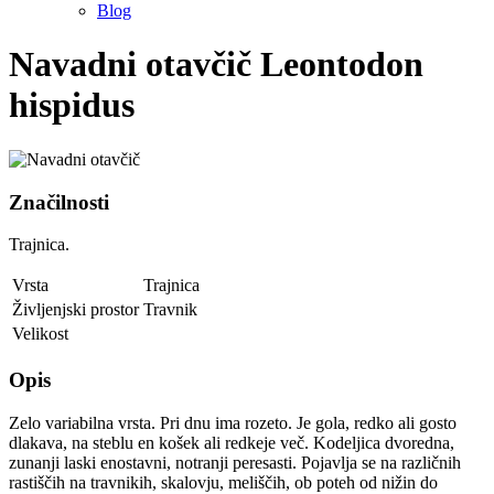
Blog
Navadni otavčič
Leontodon
hispidus
Značilnosti
Trajnica.
Vrsta
Trajnica
Življenjski prostor
Travnik
Velikost
Opis
Zelo variabilna vrsta. Pri dnu ima rozeto. Je gola, redko ali gosto
dlakava, na steblu en košek ali redkeje več. Kodeljica dvoredna,
zunanji laski enostavni, notranji peresasti. Pojavlja se na različnih
rastiščih na travnikih, skalovju, meliščih, ob poteh od nižin do