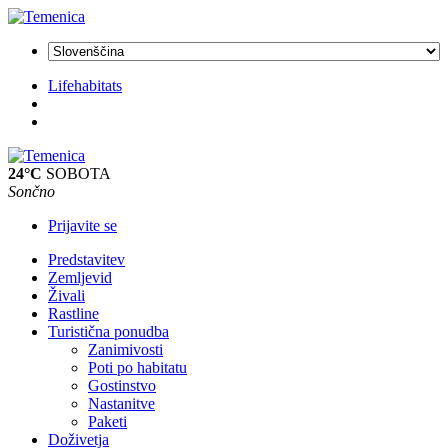
Lifehabitats
24°C
SOBOTA
Sončno
Prijavite se
Predstavitev
Zemljevid
Živali
Rastline
Turistična ponudba
Zanimivosti
Poti po habitatu
Gostinstvo
Nastanitve
Paketi
Doživetja