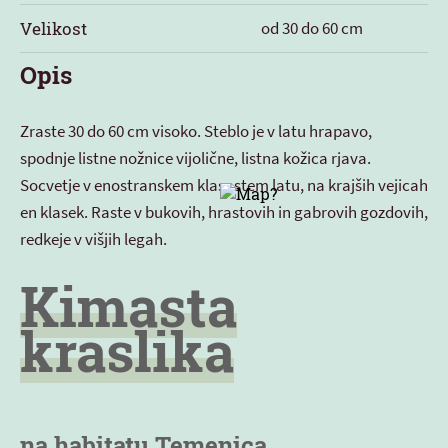
Velikost
od 30 do 60 cm
Opis
Zraste 30 do 60 cm visoko. Steblo je v latu hrapavo,
spodnje listne nožnice vijolične, listna kožica rjava.
Socvetje v enostranskem klasastem latu, na krajših vejicah
en klasek. Raste v bukovih, hrastovih in gabrovih gozdovih,
redkeje v višjih legah.
Kimasta
kraslika
na habitatu Temenica