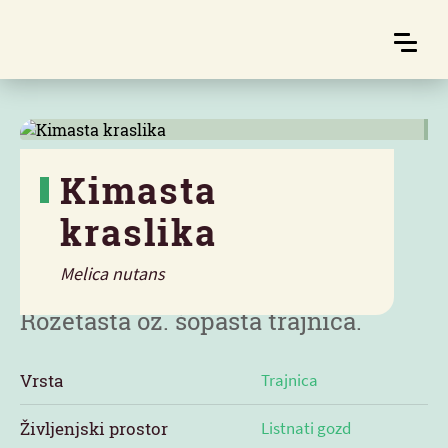
Kimasta
kraslika
Značilnosti
Melica nutans
Rozetasta oz. šopasta trajnica.
Vrsta
Trajnica
Življenjski prostor
Listnati gozd