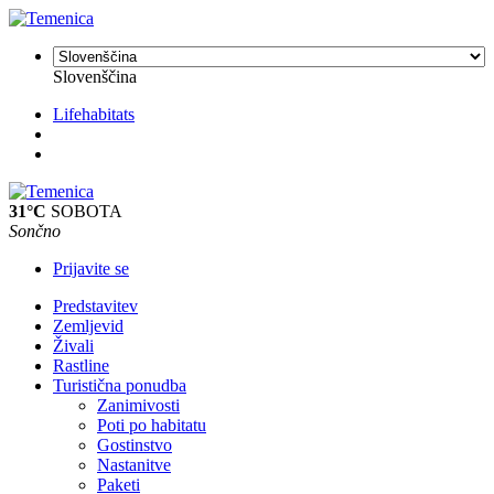
Slovenščina
Lifehabitats
31°C
SOBOTA
Sončno
Prijavite se
Predstavitev
Zemljevid
Živali
Rastline
Turistična ponudba
Zanimivosti
Poti po habitatu
Gostinstvo
Nastanitve
Paketi