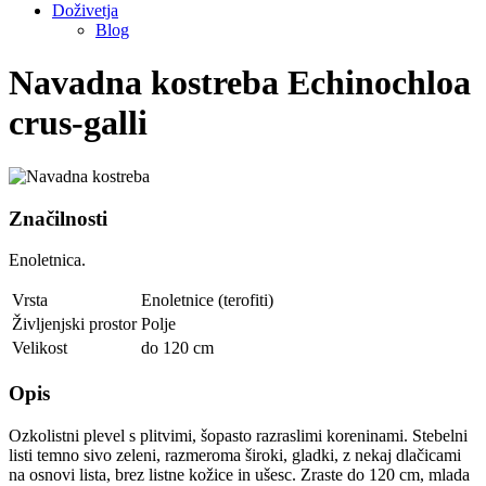
Doživetja
Blog
Navadna kostreba
Echinochloa
crus-galli
Značilnosti
Enoletnica.
Vrsta
Enoletnice (terofiti)
Življenjski prostor
Polje
Velikost
do 120 cm
Opis
Ozkolistni plevel s plitvimi, šopasto razraslimi koreninami. Stebelni
listi temno sivo zeleni, razmeroma široki, gladki, z nekaj dlačicami
na osnovi lista, brez listne kožice in ušesc. Zraste do 120 cm, mlada