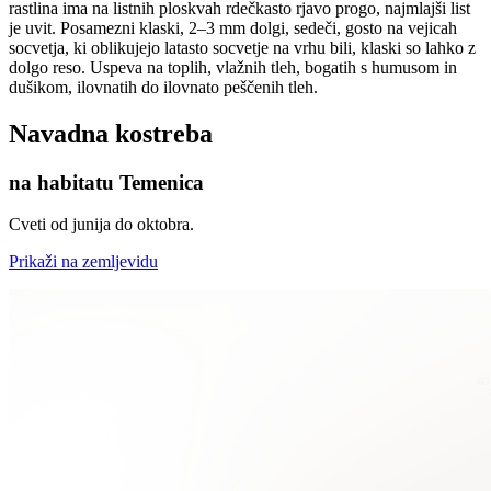
rastlina ima na listnih ploskvah rdečkasto rjavo progo, najmlajši list
je uvit. Posamezni klaski, 2–3 mm dolgi, sedeči, gosto na vejicah
socvetja, ki oblikujejo latasto socvetje na vrhu bili, klaski so lahko z
dolgo reso. Uspeva na toplih, vlažnih tleh, bogatih s humusom in
dušikom, ilovnatih do ilovnato peščenih tleh.
Navadna kostreba
na habitatu Temenica
Cveti od junija do oktobra.
Prikaži na zemljevidu