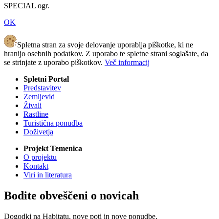
SPECIAL ogr.
OK
Spletna stran za svoje delovanje uporablja piškotke, ki ne
hranijo osebnih podatkov. Z uporabo te spletne strani soglašate, da
se strinjate z uporabo piškotkov.
Več informacij
Spletni Portal
Predstavitev
Zemljevid
Živali
Rastline
Turistična ponudba
Doživetja
Projekt Temenica
O projektu
Kontakt
Viri in literatura
Bodite obveščeni o novicah
Dogodki na Habitatu, nove poti in nove ponudbe.