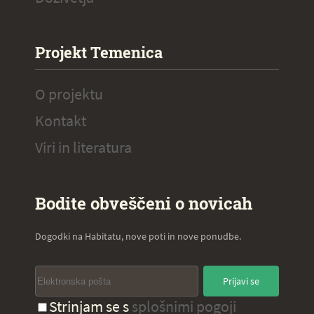
Projekt Temenica
O projektu
Kontakt
Viri in literatura
Bodite obveščeni o novicah
Dogodki na Habitatu, nove poti in nove ponudbe.
Prijavi se
Strinjam se s
splošnimi pogoji