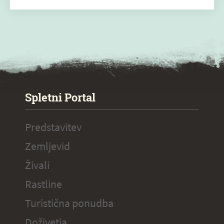
SPECIAL ogr.
Spletni Portal
Predstavitev
Zemljevid
Živali
Rastline
Turistična ponudba
Doživetja