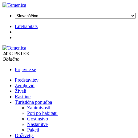
Lifehabitats
24°C
PETEK
Oblačno
Prijavite se
Predstavitev
Zemljevid
Živali
Rastline
Turistična ponudba
Zanimivosti
Poti po habitatu
Gostinstvo
Nastanitve
Paketi
Doživetja