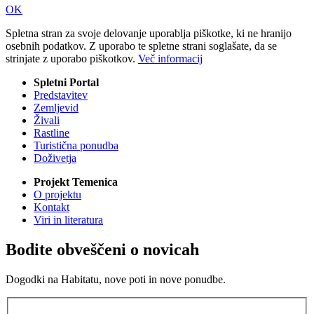
OK
Spletna stran za svoje delovanje uporablja piškotke, ki ne hranijo
osebnih podatkov. Z uporabo te spletne strani soglašate, da se
strinjate z uporabo piškotkov.
Več informacij
Spletni Portal
Predstavitev
Zemljevid
Živali
Rastline
Turistična ponudba
Doživetja
Projekt Temenica
O projektu
Kontakt
Viri in literatura
Bodite obveščeni o novicah
Dogodki na Habitatu, nove poti in nove ponudbe.