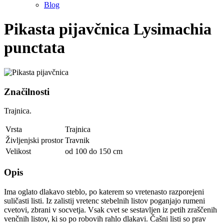
Blog
Pikasta pijavčnica
Lysimachia
punctata
Značilnosti
Trajnica.
Vrsta
Trajnica
Življenjski prostor
Travnik
Velikost
od 100 do 150 cm
Opis
Ima oglato dlakavo steblo, po katerem so vretenasto razporejeni
suličasti listi. Iz zalistij vretenc stebelnih listov poganjajo rumeni
cvetovi, zbrani v socvetja. Vsak cvet se sestavljen iz petih zraščenih
venčnih listov, ki so po robovih rahlo dlakavi. Čašni listi so prav