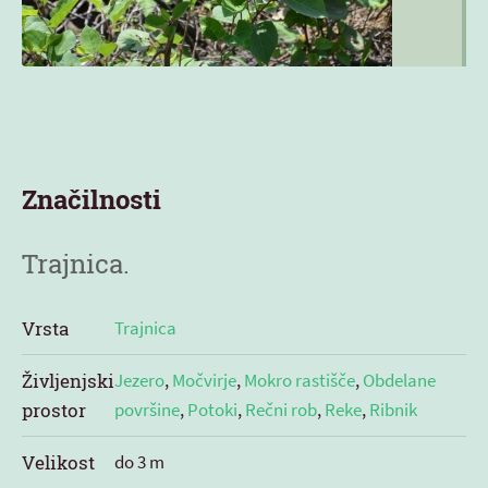
Značilnosti
Trajnica.
Vrsta
Trajnica
Življenjski
Jezero
,
Močvirje
,
Mokro rastišče
,
Obdelane
prostor
površine
,
Potoki
,
Rečni rob
,
Reke
,
Ribnik
Velikost
do 3 m