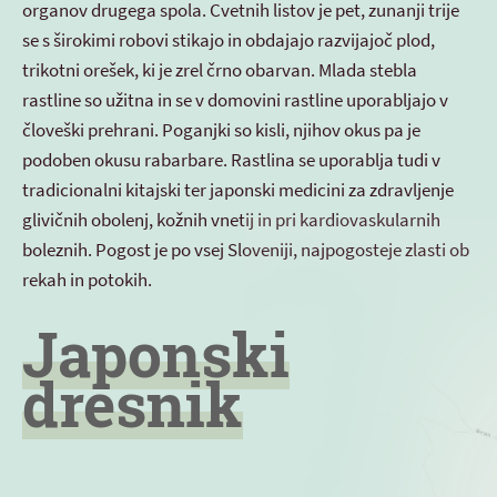
organov drugega spola. Cvetnih listov je pet, zunanji trije
se s širokimi robovi stikajo in obdajajo razvijajoč plod,
trikotni orešek, ki je zrel črno obarvan. Mlada stebla
rastline so užitna in se v domovini rastline uporabljajo v
človeški prehrani. Poganjki so kisli, njihov okus pa je
podoben okusu rabarbare. Rastlina se uporablja tudi v
tradicionalni kitajski ter japonski medicini za zdravljenje
glivičnih obolenj, kožnih vnetij in pri kardiovaskularnih
boleznih. Pogost je po vsej Sloveniji, najpogosteje zlasti ob
rekah in potokih.
Japonski
dresnik