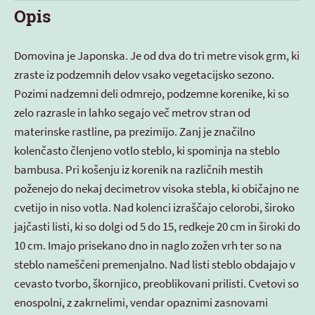
Opis
Domovina je Japonska. Je od dva do tri metre visok grm, ki
zraste iz podzemnih delov vsako vegetacijsko sezono.
Pozimi nadzemni deli odmrejo, podzemne korenike, ki so
zelo razrasle in lahko segajo več metrov stran od
materinske rastline, pa prezimijo. Zanj je značilno
kolenčasto členjeno votlo steblo, ki spominja na steblo
bambusa. Pri košenju iz korenik na različnih mestih
poženejo do nekaj decimetrov visoka stebla, ki običajno ne
cvetijo in niso votla. Nad kolenci izraščajo celorobi, široko
jajčasti listi, ki so dolgi od 5 do 15, redkeje 20 cm in široki do
10 cm. Imajo prisekano dno in naglo zožen vrh ter so na
steblo nameščeni premenjalno. Nad listi steblo obdajajo v
cevasto tvorbo, škornjico, preoblikovani prilisti. Cvetovi so
enospolni, z zakrnelimi, vendar opaznimi zasnovami