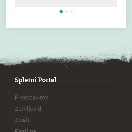
SPECIAL ogr.
Spletni Portal
Predstavitev
Zemljevid
Živali
Rastline