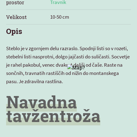
prostor
Travnik
Velikost
10-50 cm
Opis
Steblo je v zgornjem delu razraslo. Spodnji listi so v rozeti,
stebelni listi nasprotni, dolgo jajčasti do suličasti. Socvetje
je rahel pakobul, venec dvakrat daljši od čaše. Raste na
sončnih, travnatih rastiščih od nižin do montanskega
pasu. Je zdravilna rastlina.
Navadna
tavžentroža