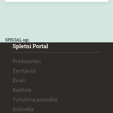
SPECIAL ogr.
Spletni Portal
Predstavitev
Zemljevid
Živali
Rastline
Turistična ponudba
Doživetja