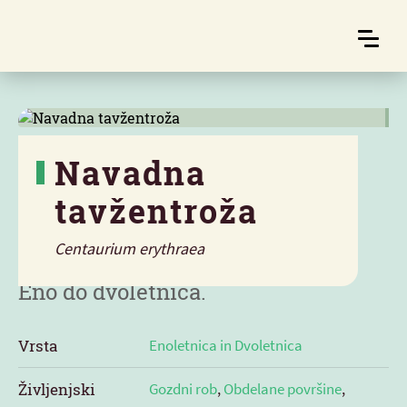
Navadna
tavžentroža
Značilnosti
Centaurium erythraea
Eno do dvoletnica.
Vrsta
Enoletnica in Dvoletnica
Življenjski
Gozdni rob
,
Obdelane površine
,