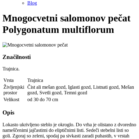
Blog
Mnogocvetni salomonov pečat
Polygonatum multiflorum
Značilnosti
Trajnica.
Vrsta
Trajnica
Življenjski
Čist ali mešan gozd
,
Iglasti gozd
,
Listnati gozd
,
Mešan
prostor
gozd
,
Svetli gozd
,
Temni gozd
Velikost
od 30 do 70 cm
Opis
Lokasto ukrivljeno steblo je okroglo. Do vrha je olistano z dvoredno
nameščenimi jajčastimi do eliptičnimi listi. Sedeči stebelni listi so
goli. Zgoraj so zeleni, spodaj pa sivkasti zaradi puhastih, v vrstah