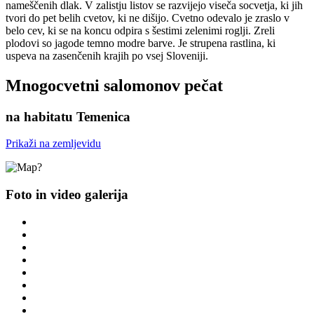
nameščenih dlak. V zalistju listov se razvijejo viseča socvetja, ki jih
tvori do pet belih cvetov, ki ne dišijo. Cvetno odevalo je zraslo v
belo cev, ki se na koncu odpira s šestimi zelenimi roglji. Zreli
plodovi so jagode temno modre barve. Je strupena rastlina, ki
uspeva na zasenčenih krajih po vsej Sloveniji.
Mnogocvetni salomonov pečat
na habitatu Temenica
Prikaži na zemljevidu
Foto in video galerija