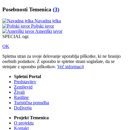
Posebnosti Temenica
(3)
Navadna jelka
Poljski javor
Ameriški javor
SPECIAL ogr.
OK
Spletna stran za svoje delovanje uporablja piškotke, ki ne hranijo
osebnih podatkov. Z uporabo te spletne strani soglašate, da se
strinjate z uporabo piškotkov.
Več informacij
Spletni Portal
Predstavitev
Zemljevid
Živali
Rastline
Turistična ponudba
Doživetja
Projekt Temenica
O projektu
Kontakt