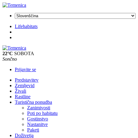
Lifehabitats
22°C
SOBOTA
Sončno
Prijavite se
Predstavitev
Zemljevid
Živali
Rastline
Turistična ponudba
Zanimivosti
Poti po habitatu
Gostinstvo
Nastanitve
Paketi
Doživetja