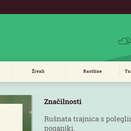
Živali
Rastline
Tu
Značilnosti
Rušnata trajnica s polegl
poganjki.