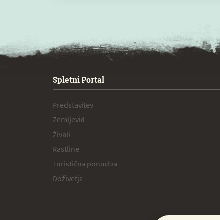
SPECIAL ogr.
Spletni Portal
Predstavitev
Zemljevid
Živali
Rastline
Turistična ponudba
Doživetja