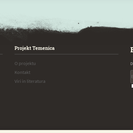
Projekt Temenica
O projektu
D
Kontakt
Viri in literatura