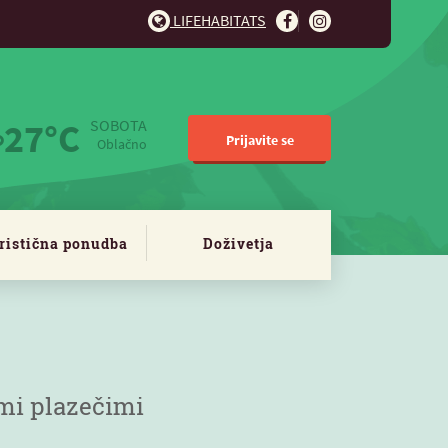
LIFEHABITATS
27°C
SOBOTA
Prijavite se
Oblačno
ristična ponudba
Doživetja
imi plazečimi