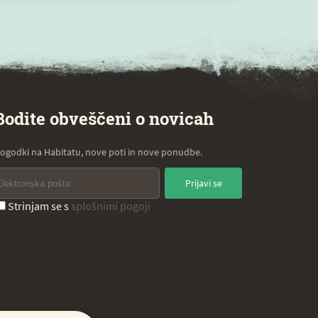
Bodite obveščeni o novicah
ogodki na Habitatu, nove poti in nove ponudbe.
Prijavi se
Strinjam se s
splošnimi pogoji