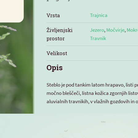
Vrsta
Trajnica
Življenjski
Jezero
,
Močvirje
,
Mokro
prostor
Travnik
Velikost
Opis
Steblo je pod tankim latom hrapavo, listi pr
močno bleščeči, listna kožica zgornjih list
aluvialnih travnikih, v vlažnih gozdovih in