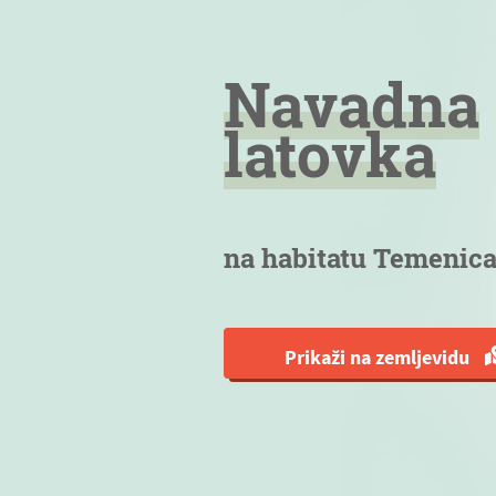
Navadna
latovka
na habitatu Temenic
Prikaži na zemljevidu