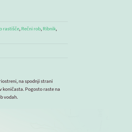
 rastišče
,
Rečni rob
,
Ribnik
,
iostreni, na spodnji strani
ov koničasta. Pogosto raste na
 ob vodah.