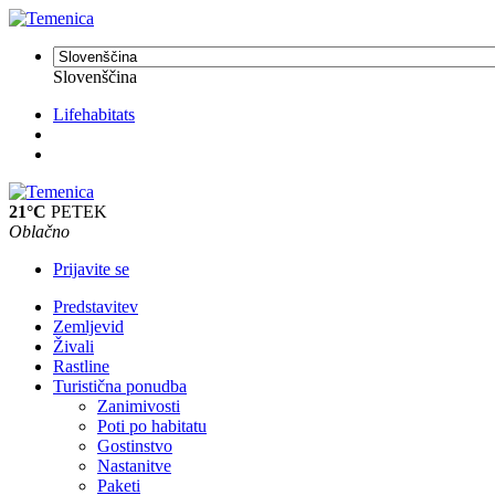
Slovenščina
Lifehabitats
21°C
PETEK
Oblačno
Prijavite se
Predstavitev
Zemljevid
Živali
Rastline
Turistična ponudba
Zanimivosti
Poti po habitatu
Gostinstvo
Nastanitve
Paketi