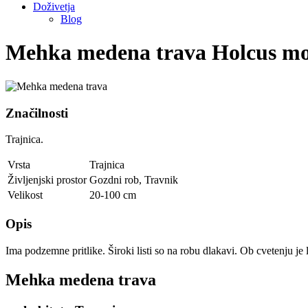
Doživetja
Blog
Mehka medena trava
Holcus mo
Značilnosti
Trajnica.
Vrsta
Trajnica
Življenjski prostor
Gozdni rob
,
Travnik
Velikost
20-100 cm
Opis
Ima podzemne pritlike. Široki listi so na robu dlakavi. Ob cvetenju je l
Mehka medena trava