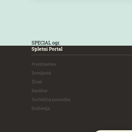
SPECIAL ogr.
Spletni Portal
Predstavitev
Zemljevid
Živali
Rastline
Turistična ponudba
Doživetja