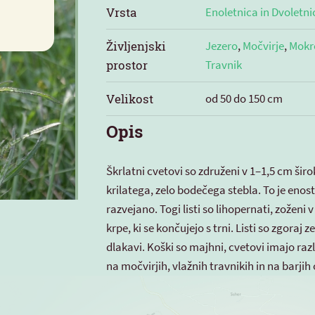
Vrsta
Enoletnica in Dvoletni
Življenjski
Jezero
,
Močvirje
,
Mokro
prostor
Travnik
Velikost
od 50 do 150 cm
Opis
Škrlatni cvetovi so združeni v 1–1,5 cm širo
krilatega, zelo bodečega stebla. To je enos
razvejano. Togi listi so lihopernati, zoženi 
krpe, ki se končujejo s trni. Listi so zgoraj 
dlakavi. Koški so majhni, cvetovi imajo raz
na močvirjih, vlažnih travnikih in na barji