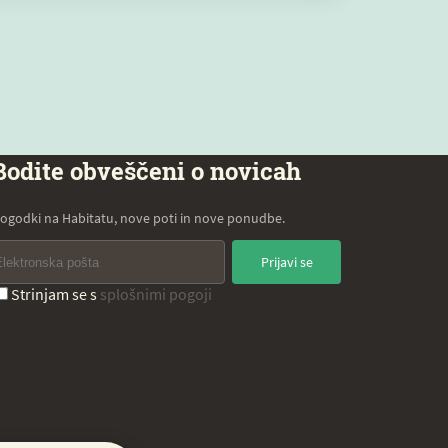
Bodite obveščeni o novicah
ogodki na Habitatu, nove poti in nove ponudbe.
Prijavi se
Strinjam se s
splošnimi pogoji