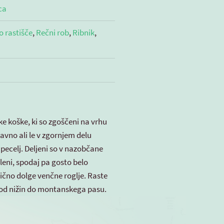
ca
 rastišče
,
Rečni rob
,
Ribnik
,
ke koške, ki so zgoščeni na vrhu
tavno ali le v zgornjem delu
v pecelj. Deljeni so v nazobčane
zeleni, spodaj pa gosto belo
lično dolge venčne roglje. Raste
h od nižin do montanskega pasu.