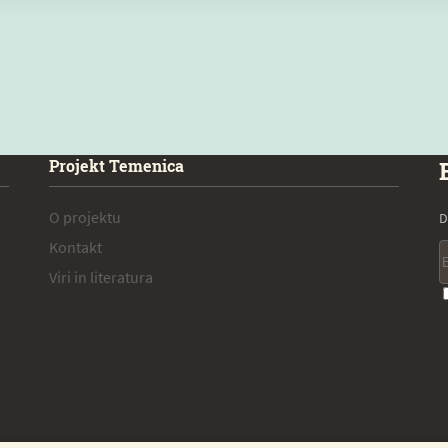
Projekt Temenica
O projektu
D
Kontakt
Viri in literatura