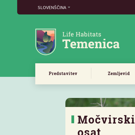
SLOVENŠČINA
Predstavitev
Zemljevid
Močvirsk
osat