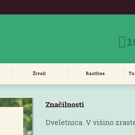
1
Živali
Rastline
Tu
Značilnosti
i
Dveletnica. V višino zrast