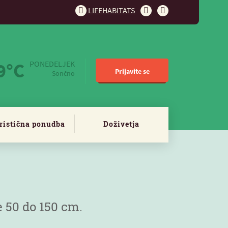
LIFEHABITATS
9°C
PONEDELJEK
Prijavite se
Sončno
ristična ponudba
Doživetja
e 50 do 150 cm.