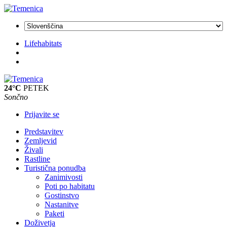
Lifehabitats
24°C
PETEK
Sončno
Prijavite se
Predstavitev
Zemljevid
Živali
Rastline
Turistična ponudba
Zanimivosti
Poti po habitatu
Gostinstvo
Nastanitve
Paketi
Doživetja