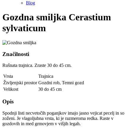
Blog
Gozdna smiljka
Cerastium
sylvaticum
Značilnosti
Rušnata trajnica. Zraste 30 do 45 cm.
Vrsta
Trajnica
Življenjski prostor
Gozdni rob
,
Temni gozd
Velikost
30 do 45 cm
Opis
Spodnji listi necvetočih poganjkov imajo jasno vejicat pecelj in so
zoženi. Je vlagoljubna vrsta, ki je razmeroma redka. Raste v
gozdovih in med grmovjem v višjih legah.