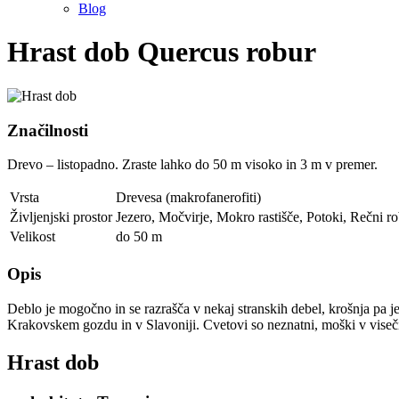
Blog
Hrast dob
Quercus robur
Značilnosti
Drevo – listopadno. Zraste lahko do 50 m visoko in 3 m v premer.
Vrsta
Drevesa (makrofanerofiti)
Življenjski prostor
Jezero
,
Močvirje
,
Mokro rastišče
,
Potoki
,
Rečni r
Velikost
do 50 m
Opis
Deblo je mogočno in se razrašča v nekaj stranskih debel, krošnja pa je 
Krakovskem gozdu in v Slavoniji. Cvetovi so neznatni, moški v viseči
Hrast dob