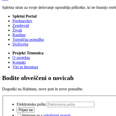
Spletna stran za svoje delovanje uporablja piškotke, ki ne hranijo ose
Spletni Portal
Predstavitev
Zemljevid
Živali
Rastline
Turistična ponudba
Doživetja
Projekt Temenica
O projektu
Kontakt
Viri in literatura
Bodite obveščeni o novicah
Dogodki na Habitatu, nove poti in nove ponudbe.
Elektronska pošta
Prijavi se
Strinjam se s
splošnimi pogoji