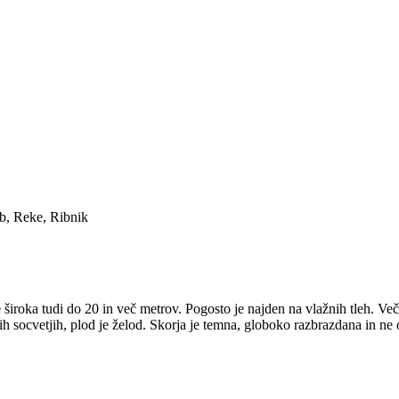
ob
,
Reke
,
Ribnik
široka tudi do 20 in več metrov. Pogosto je najden na vlažnih tleh. Veči
h socvetjih, plod je želod. Skorja je temna, globoko razbrazdana in ne