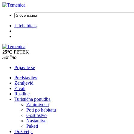
Lifehabitats
25°C
PETEK
Sončno
Prijavite se
Predstavitev
Zemljevid
Živali
Rastline
Turistična ponudba
Zanimivosti
Poti po habitatu
Gostinstvo
Nastanitve
Paketi
Doživetja