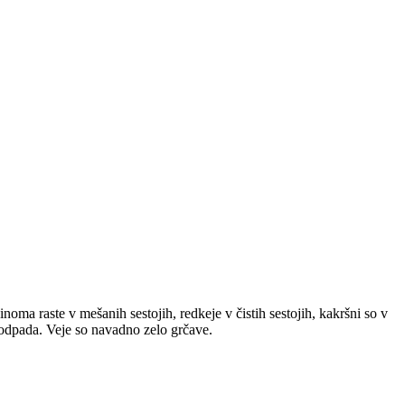
noma raste v mešanih sestojih, redkeje v čistih sestojih, kakršni so v
 odpada. Veje so navadno zelo grčave.