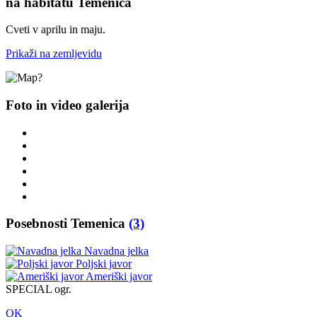
na habitatu Temenica
Cveti v aprilu in maju.
Prikaži na zemljevidu
Foto in video galerija
Posebnosti Temenica
(3)
Navadna jelka
Poljski javor
Ameriški javor
SPECIAL ogr.
OK