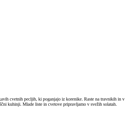
avih cvetnih pecljih, ki poganjajo iz korenike. Raste na travnikih in v
čni kuhinji. Mlade liste in cvetove pripravljamo v svežih solatah.