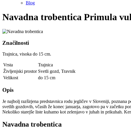
Blog
Navadna trobentica
Primula vul
Značilnosti
Trajnica, visoka do 15 cm.
Vrsta
Trajnica
Življenjski prostor
Svetli gozd
,
Travnik
Velikost
do 15 cm
Opis
Je najbolj razširjena predstavnica rodu jegličev v Sloveniji, poznana 
svetlih gozdovih, včasih že konec januarja, zagotovo pa v začetku poml
Nekoliko starejše liste kuhamo kot zelenjavo v juhah in prikuhah. Ker
Navadna trobentica