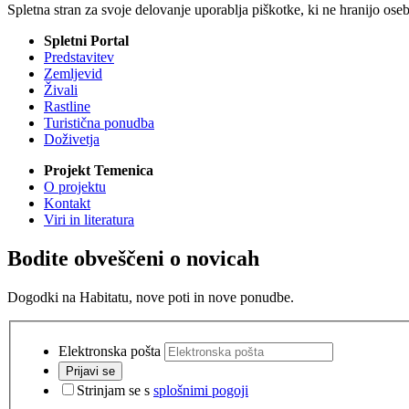
Spletna stran za svoje delovanje uporablja piškotke, ki ne hranijo ose
Spletni Portal
Predstavitev
Zemljevid
Živali
Rastline
Turistična ponudba
Doživetja
Projekt Temenica
O projektu
Kontakt
Viri in literatura
Bodite obveščeni o novicah
Dogodki na Habitatu, nove poti in nove ponudbe.
Elektronska pošta
Prijavi se
Strinjam se s
splošnimi pogoji