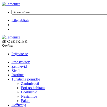
Lifehabitats
38°C
čETRTEK
Sončno
Prijavite se
Predstavitev
Zemljevid
Živali
Rastline
Turistična ponudba
Zanimivosti
Poti po habitatu
Gostinstvo
Nastanitve
Paketi
Doživetja