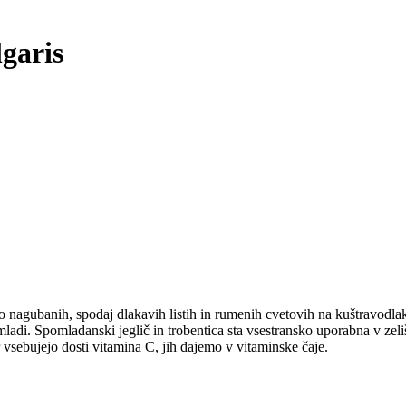
garis
po nagubanih, spodaj dlakavih listih in rumenih cvetovih na kuštravodlak
adi. Spomladanski jeglič in trobentica sta vsestransko uporabna v zeliš
 vsebujejo dosti vitamina C, jih dajemo v vitaminske čaje.