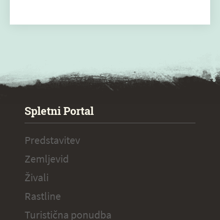
SPECIAL ogr.
Spletni Portal
Predstavitev
Zemljevid
Živali
Rastline
Turistična ponudba