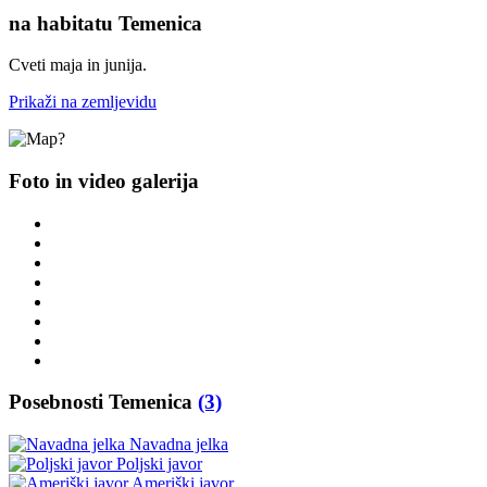
na habitatu Temenica
Cveti maja in junija.
Prikaži na zemljevidu
Foto in video galerija
Posebnosti Temenica
(3)
Navadna jelka
Poljski javor
Ameriški javor