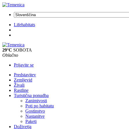
Lifehabitats
29°C
SOBOTA
Oblačno
Prijavite se
Predstavitev
Zemljevid
Živali
Rastline
Turistična ponudba
Zanimivosti
Poti po habitatu
Gostinstvo
Nastanitve
Paketi
Doživetja