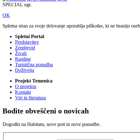
SPECIAL ogr.
OK
Spletna stran za svoje delovanje uporablja piškotke, ki ne hranijo ose
Spletni Portal
Predstavitev
Zemljevid
Živali
Rastline
Turistična ponudba
Doživetja
Projekt Temenica
O projektu
Kontakt
Viri in literatura
Bodite obveščeni o novicah
Dogodki na Habitatu, nove poti in nove ponudbe.