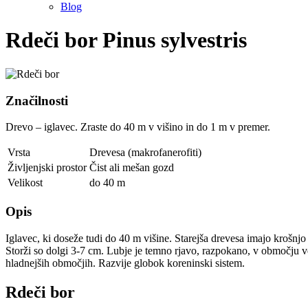
Blog
Rdeči bor
Pinus sylvestris
Značilnosti
Drevo – iglavec. Zraste do 40 m v višino in do 1 m v premer.
Vrsta
Drevesa (makrofanerofiti)
Življenjski prostor
Čist ali mešan gozd
Velikost
do 40 m
Opis
Iglavec, ki doseže tudi do 40 m višine. Starejša drevesa imajo krošnjo
Storži so dolgi 3-7 cm. Lubje je temno rjavo, razpokano, v območju ve
hladnejših območjih. Razvije globok koreninski sistem.
Rdeči bor