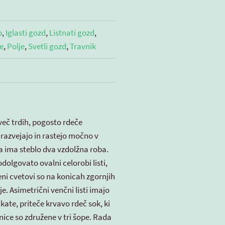
b
,
Iglasti gozd
,
Listnati gozd
,
e
,
Polje
,
Svetli gozd
,
Travnik
več trdih, pogosto rdeče
 razvejajo in rastejo močno v
ma ima steblo dva vzdolžna roba.
dolgovato ovalni celorobi listi,
eni cvetovi so na konicah zgornjih
je. Asimetrični venčni listi imajo
kate, priteče krvavo rdeč sok, ki
nice so združene v tri šope. Rada