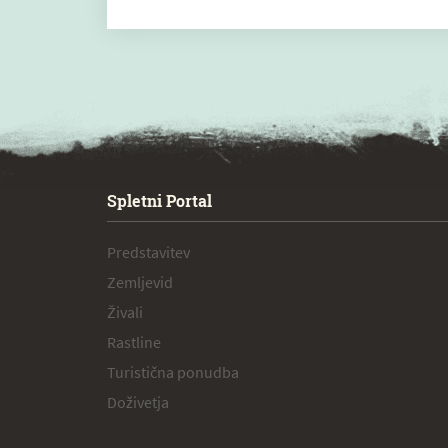
SPECIAL ogr.
Spletni Portal
Predstavitev
Zemljevid
Živali
Rastline
Turistična ponudba
Doživetja