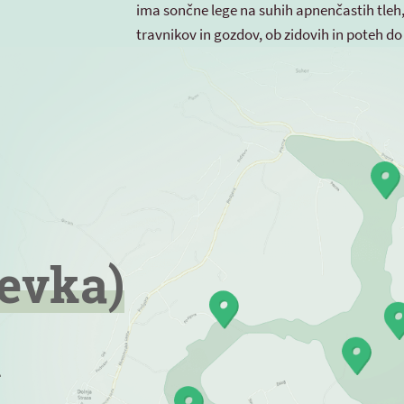
ima sončne lege na suhih apnenčastih tleh, 
travnikov in gozdov, ob zidovih in poteh d
ževka)
a