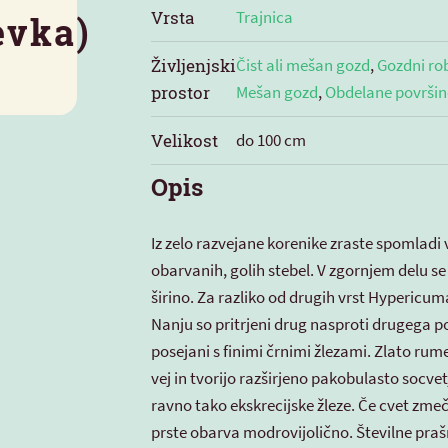
Vrsta
Trajnica
evka)
Življenjski
Čist ali mešan gozd
,
Gozdni ro
prostor
Mešan gozd
,
Obdelane površin
Velikost
do 100 cm
Opis
Iz zelo razvejane korenike zraste spomladi 
obarvanih, golih stebel. V zgornjem delu se
širino. Za razliko od drugih vrst Hypericu
Nanju so pritrjeni drug nasproti drugega po
posejani s finimi črnimi žlezami. Zlato rum
vej in tvorijo razširjeno pakobulasto socvet
ravno tako ekskrecijske žleze. Če cvet zmeč
prste obarva modrovijolično. Številne praš