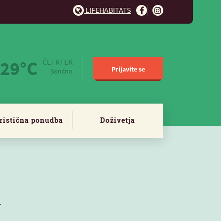
LIFEHABITATS
29°C
ČETRTEK
Prijavite se
Sončno
ristična ponudba
Doživetja
.