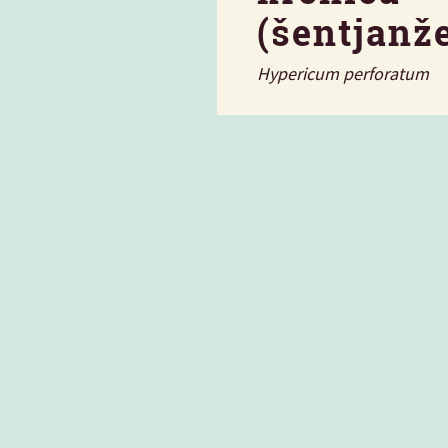
(šentjanž
Hypericum perforatum