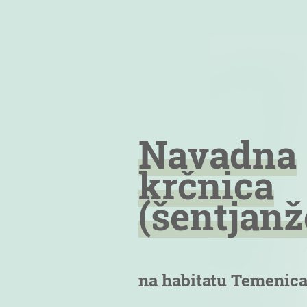
Navadna
krčnica
(šentjan
na habitatu Temenic