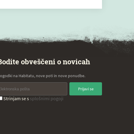
Bodite obveščeni o novicah
ogodki na Habitatu, nove poti in nove ponudbe.
Prijavi se
Strinjam se s
splošnimi pogoji