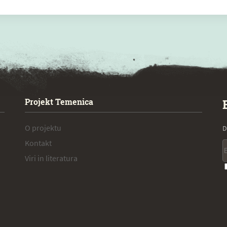
Projekt Temenica
O projektu
D
Kontakt
Viri in literatura