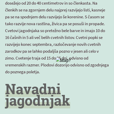
dosežejo od 20 do 40 centimetrov in so členkasta. Na
členkih se na zgornjem delu najprej razvijejo listi, kasneje
pa se na spodnjem delu razvijejo še korenine. S časom se
tako razvije nova rastlina, živica pa se posuši in propade.
Cvetovi jagodnjaka so pretežno bele barve in imajo 10 do
16 čašnih in 5 ali več belih cvetnih listov. Cvetni popki se
razvijejo konec septembra, razločevanje novih cvetnih
zarodkov pa se lahko podaljša pozno v jesen ali celo v
zimo. Cvetenje traja od 15 do 25 dni, odvisno od
vremenskih razmer. Plodovi dozorijo odvisno od zgodnjega
do poznega poletja.
Navadni
jagodnjak