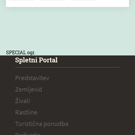
SPECIAL ogr.
Spletni Portal
Predstavitev
Zemljevid
Živali
Rastline
Turistična ponudba