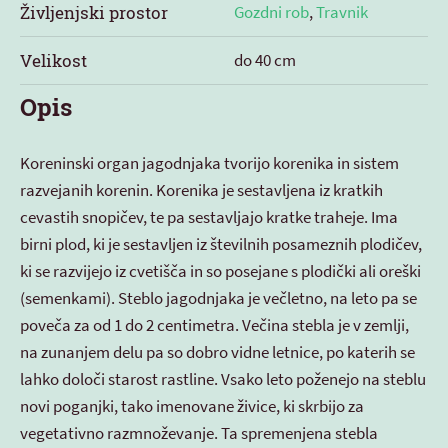
Življenjski prostor
Gozdni rob
,
Travnik
Velikost
do 40 cm
Opis
Koreninski organ jagodnjaka tvorijo korenika in sistem
razvejanih korenin. Korenika je sestavljena iz kratkih
cevastih snopičev, te pa sestavljajo kratke traheje. Ima
birni plod, ki je sestavljen iz številnih posameznih plodičev,
ki se razvijejo iz cvetišča in so posejane s plodički ali oreški
(semenkami). Steblo jagodnjaka je večletno, na leto pa se
poveča za od 1 do 2 centimetra. Večina stebla je v zemlji,
na zunanjem delu pa so dobro vidne letnice, po katerih se
lahko določi starost rastline. Vsako leto poženejo na steblu
novi poganjki, tako imenovane živice, ki skrbijo za
vegetativno razmnoževanje. Ta spremenjena stebla