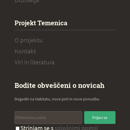
Doživetja
Projekt Temenica
O projektu
Kontakt
Viri in literatura
Bodite obveščeni o novicah
Dogodki na Habitatu, nove poti in nove ponudbe.
Prijavi se
Strinjam se s
splošnimi pogoji