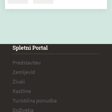
Spletni Portal
Predstavitev
Zemljevid
Živali
Rastline
Turistična ponudba
Doživetja