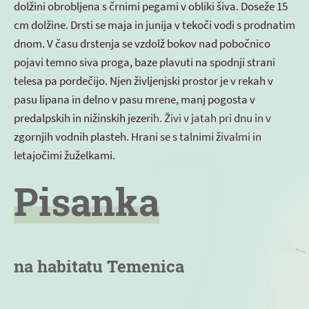
dolžini obrobljena s črnimi pegami v obliki šiva. Doseže 15
cm dolžine. Drsti se maja in junija v tekoči vodi s prodnatim
dnom. V času drstenja se vzdolž bokov nad pobočnico
pojavi temno siva proga, baze plavuti na spodnji strani
telesa pa pordečijo. Njen življenjski prostor je v rekah v
pasu lipana in delno v pasu mrene, manj pogosta v
predalpskih in nižinskih jezerih. Živi v jatah pri dnu in v
zgornjih vodnih plasteh. Hrani se s talnimi živalmi in
letajočimi žuželkami.
Pisanka
na habitatu Temenica