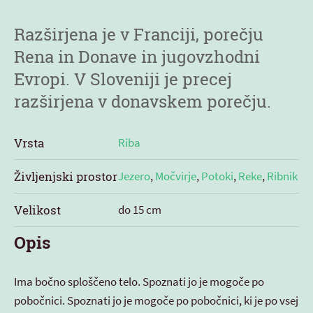
Razširjena je v Franciji, porečju
Rena in Donave in jugovzhodni
Evropi. V Sloveniji je precej
razširjena v donavskem porečju.
Vrsta
Riba
Življenjski prostor
Jezero
,
Močvirje
,
Potoki
,
Reke
,
Ribnik
Velikost
do 15 cm
Opis
Ima bočno sploščeno telo. Spoznati jo je mogoče po
pobočnici. Spoznati jo je mogoče po pobočnici, ki je po vsej