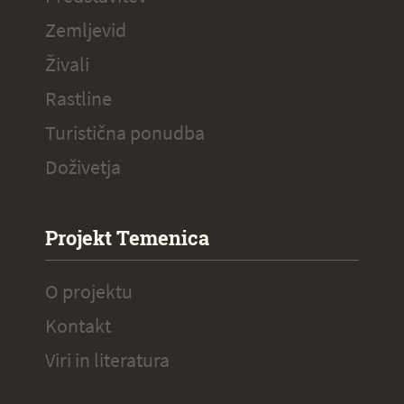
Zemljevid
Živali
Rastline
Turistična ponudba
Doživetja
Projekt Temenica
O projektu
Kontakt
Viri in literatura