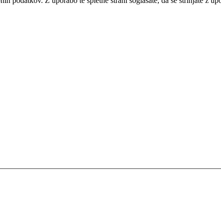
bnih podatkov. Z uporabo te spletne strani soglašate, da se strinjate z u