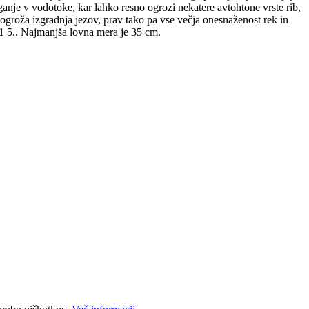
ganje v vodotoke, kar lahko resno ogrozi nekatere avtohtone vrste rib,
e ogroža izgradnja jezov, prav tako pa vse večja onesnaženost rek in
o 31 5.. Najmanjša lovna mera je 35 cm.