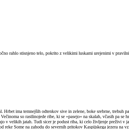
o rahlo stisnjeno telo, pokrito z velikimi luskami urejenimi v pravilnih
l. Hrbet ima temnejših odtenkov sive in zelene, boke srebrne, trebuh pa 
 Večinoma so rastlinojede ribe, ki se »pasejo« na skalah, včasih pa se hr
o v velikih jatah. Tudi sicer je podust riba, ki celo življenje preživi v 
eza od reke Some na zahodu do severnih pritokov Kaspijskega jezera na v