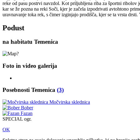
reke od pasu postrvi navzdol. Kot priljubljena riba za športni ribolov
kar se že pozna na reki Soči, kjer je začela izpodrivati avtohtono prim
uravnavanje toka rek, s čimer izginjajo prodišča, kjer se ta vrsta drst
Podust
na habitatu Temenica
Foto in video galerija
Posebnosti Temenica
(3)
Močvirska sklednica
Bober
Fazan
SPECIAL ogr.
OK