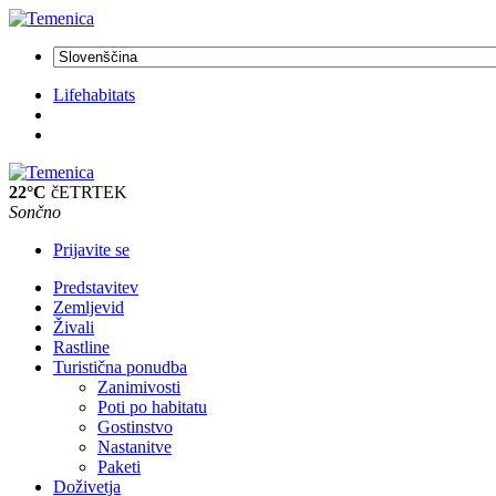
Lifehabitats
22°C
čETRTEK
Sončno
Prijavite se
Predstavitev
Zemljevid
Živali
Rastline
Turistična ponudba
Zanimivosti
Poti po habitatu
Gostinstvo
Nastanitve
Paketi
Doživetja