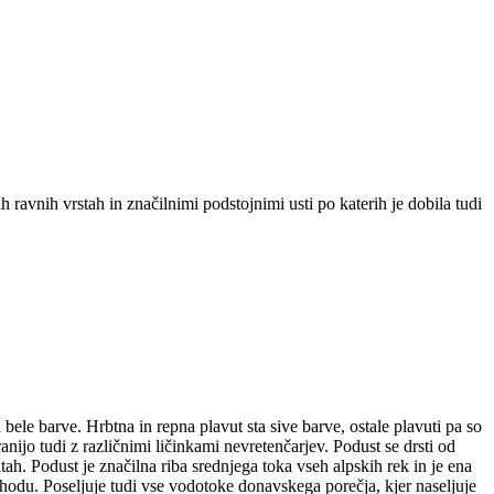
 ravnih vrstah in značilnimi podstojnimi usti po katerih je dobila tudi
bele barve. Hrbtna in repna plavut sta sive barve, ostale plavuti pa so
anijo tudi z različnimi ličinkami nevretenčarjev. Podust se drsti od
jatah. Podust je značilna riba srednjega toka vseh alpskih rek in je ena
zhodu. Poseljuje tudi vse vodotoke donavskega porečja, kjer naseljuje