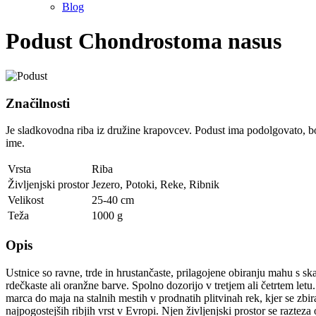
Blog
Podust
Chondrostoma nasus
Značilnosti
Je sladkovodna riba iz družine krapovcev. Podust ima podolgovato, bočn
ime.
Vrsta
Riba
Življenjski prostor
Jezero
,
Potoki
,
Reke
,
Ribnik
Velikost
25-40 cm
Teža
1000 g
Opis
Ustnice so ravne, trde in hrustančaste, prilagojene obiranju mahu s ska
rdečkaste ali oranžne barve. Spolno dozorijo v tretjem ali četrtem letu.
marca do maja na stalnih mestih v prodnatih plitvinah rek, kjer se zbiraj
najpogostejših ribjih vrst v Evropi. Njen življenjski prostor se razt