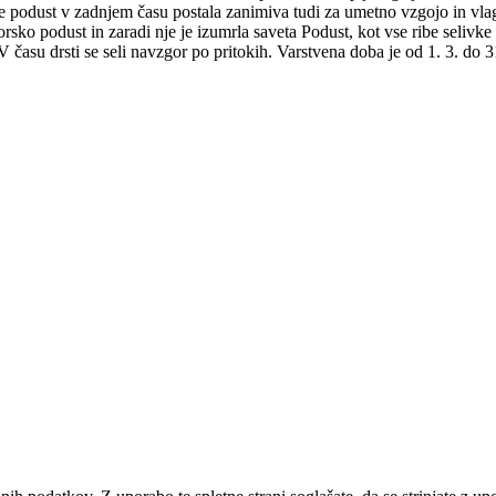
 je podust v zadnjem času postala zanimiva tudi za umetno vzgojo in vla
orsko podust in zaradi nje je izumrla saveta Podust, kot vse ribe selivk
i. V času drsti se seli navzgor po pritokih. Varstvena doba je od 1. 3. d