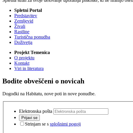
Spletna stran za svoje delovanje uporablja piškotke, ki ne hranijo ose
Spletni Portal
Predstavitev
Zemljevid
Živali
Rastline
Turistična ponudba
Doživetja
Projekt Temenica
O projektu
Kontakt
Viri in literatura
Bodite obveščeni o novicah
Dogodki na Habitatu, nove poti in nove ponudbe.
Elektronska pošta
Prijavi se
Strinjam se s
splošnimi pogoji