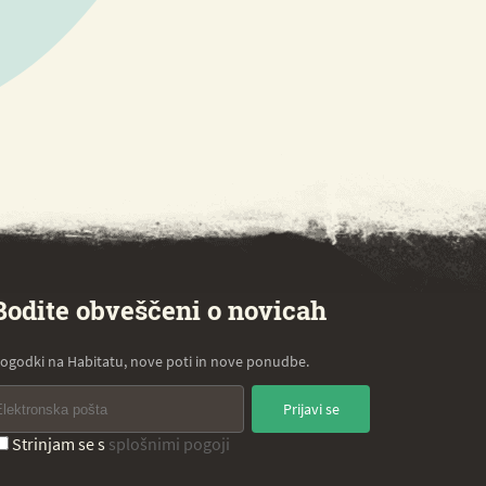
Bodite obveščeni o novicah
ogodki na Habitatu, nove poti in nove ponudbe.
Prijavi se
Strinjam se s
splošnimi pogoji