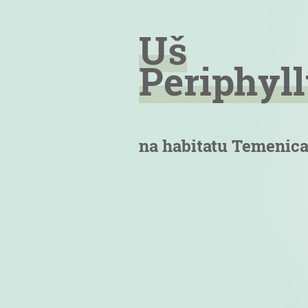
Uš
Periphyl
na habitatu Temenic