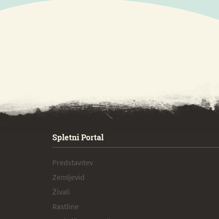
SPECIAL ogr.
Spletni Portal
Predstavitev
Zemljevid
Živali
Rastline