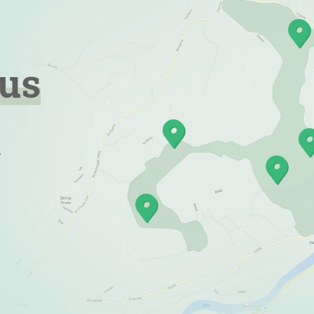
lus
a