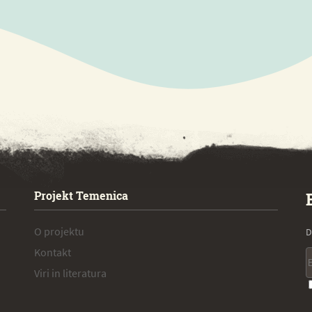
Projekt Temenica
O projektu
D
Kontakt
Viri in literatura