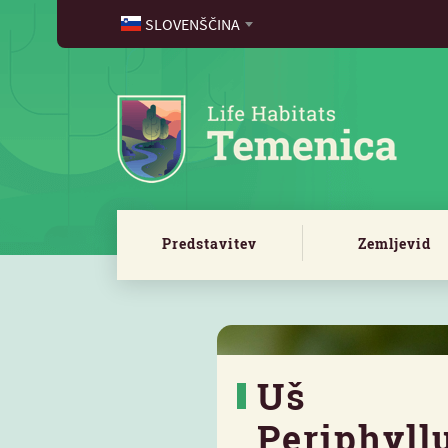
SLOVENŠČINA
Predstavitev
Zemljevid
Uš
Periphyll