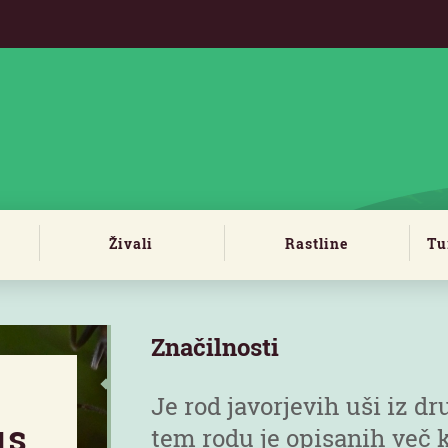
Živali
Rastline
Tu
Značilnosti
Je rod javorjevih uši iz d
us
tem rodu je opisanih več k