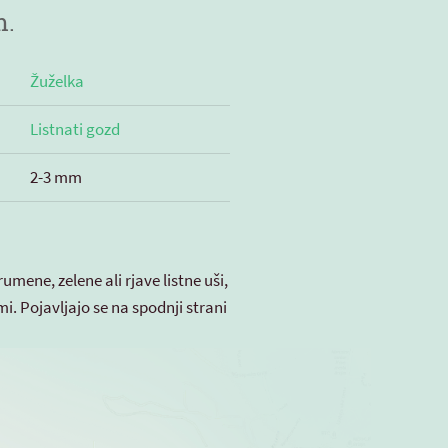
m.
Žuželka
Listnati gozd
2-3 mm
mene, zelene ali rjave listne uši,
mi. Pojavljajo se na spodnji strani