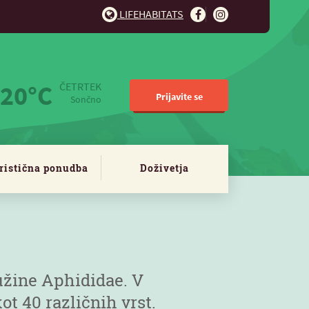
LIFEHABITATS
20°C
ČETRTEK
Prijavite se
Sončno
ristična ponudba
Doživetja
ružine Aphididae. V
ot 40 različnih vrst.