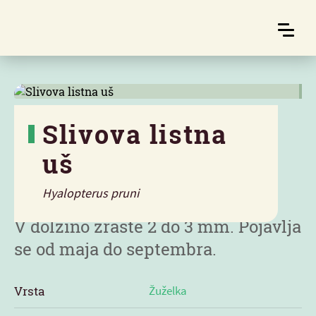
Slivova listna
uš
Značilnosti
Hyalopterus pruni
V dolžino zraste 2 do 3 mm. Pojavlja
se od maja do septembra.
Vrsta
Žuželka