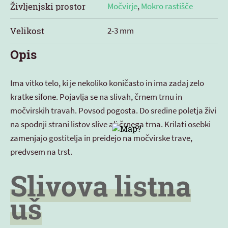
Življenjski prostor
Močvirje
,
Mokro rastišče
Velikost
2-3 mm
Opis
Ima vitko telo, ki je nekoliko koničasto in ima zadaj zelo
kratke sifone. Pojavlja se na slivah, črnem trnu in
močvirskih travah. Povsod pogosta. Do sredine poletja živi
na spodnji strani listov slive ali črnega trna. Krilati osebki
zamenjajo gostitelja in preidejo na močvirske trave,
predvsem na trst.
Slivova listna
uš