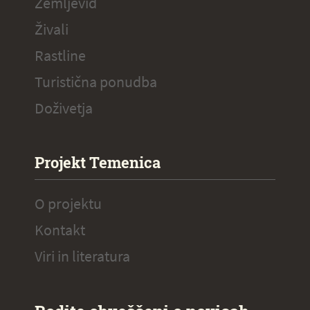
Zemljevid
Živali
Rastline
Turistična ponudba
Doživetja
Projekt Temenica
O projektu
Kontakt
Viri in literatura