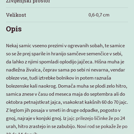
Življenjski prostor
Velikost
0,6-0,7 cm
Opis
Nekaj samic vseeno prezimi v ogrevanih sobah, te samice
so se že prej sparile in hranijo samčeve semenčice v sebi,
da lahko z njimi spomladi oplodijo jajčeca. Hišna muha je
nadležna živalca, čeprav sama po sebi ni nevarna, vendar
obleze vse, tudi iztrebke bolnikov in potem raznaša
bolezenske kali naokrog. Domača muha se plodi zelo hitro,
samica znese v času od meseca maja do septembra ali do
oktobra petnajstkrat jajca, vsakokrat kakšnih 60 do 70 jajc.
Z leglom jih posaja v smeti in druge odpadke, pogosto v
gnoj, najraje v konjski gnoj. Iz jajc prilezejo ličinke že po 24
urah, hitro zrastejo in se zabubijo. Novi rod se pokaže že po