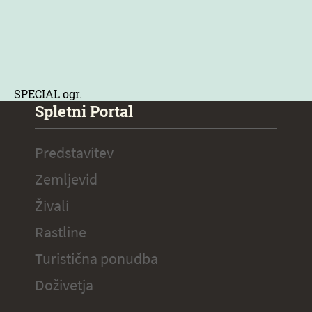
SPECIAL ogr.
Spletni Portal
Predstavitev
Zemljevid
Živali
Rastline
Turistična ponudba
Doživetja