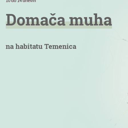
10 do 14 dnevih
Domača muha
na habitatu Temenica